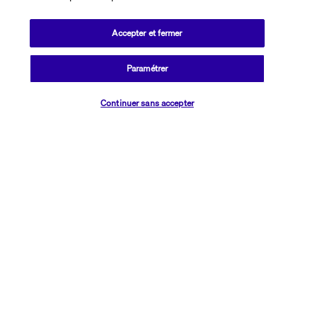
moins 48 heures avant la visite 
Accepter et fermer
Jasmine Palace resort
Paramétrer
Découvrir la destination
Continuer sans accepter
Informations utiles
Que des avantages, chouette alors !
Un vol c'est bien, avec un hôtel c'est mieux !
Découvrez nos offres vol + hôtel et voyagez au meilleur prix