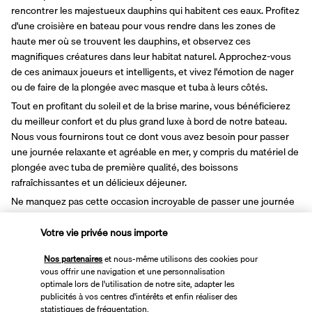
rencontrer les majestueux dauphins qui habitent ces eaux. Profitez 
d'une croisière en bateau pour vous rendre dans les zones de 
haute mer où se trouvent les dauphins, et observez ces 
magnifiques créatures dans leur habitat naturel. Approchez-vous 
de ces animaux joueurs et intelligents, et vivez l'émotion de nager 
ou de faire de la plongée avec masque et tuba à leurs côtés.
Tout en profitant du soleil et de la brise marine, vous bénéficierez 
du meilleur confort et du plus grand luxe à bord de notre bateau. 
Nous vous fournirons tout ce dont vous avez besoin pour passer 
une journée relaxante et agréable en mer, y compris du matériel de 
plongée avec tuba de première qualité, des boissons 
rafraîchissantes et un délicieux déjeuner.
Ne manquez pas cette occasion incroyable de passer une journée 
en mer et de créer des souvenirs qui dureront toute une vie !
Votre vie privée nous importe
A noter :
Prise en charge dans le hall de l'hôtel 
Nos partenaires
et nous-même utilisons des cookies pour
Veuillez vous présenter au point de rencontre au moins 15 minutes 
vous offrir une navigation et une personnalisation
avant l'heure
optimale lors de l'utilisation de notre site, adapter les
Veuillez appeler pour confirmer l'heure de la prise en charge au 
publicités à vos centres d'intérêts et enfin réaliser des
statistiques de fréquentation.