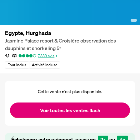
Egypte, Hurghada
Jasmine Palace resort & Croisière observation des
dauphins et snorkeling
5
*
4,1
7 339
avis
Tout inclus
Activité incluse
Cette vente n’est plus disponible.
Voir toutes les ventes flash
Échelonnez votre paiement, payez en
2x
ou
4x