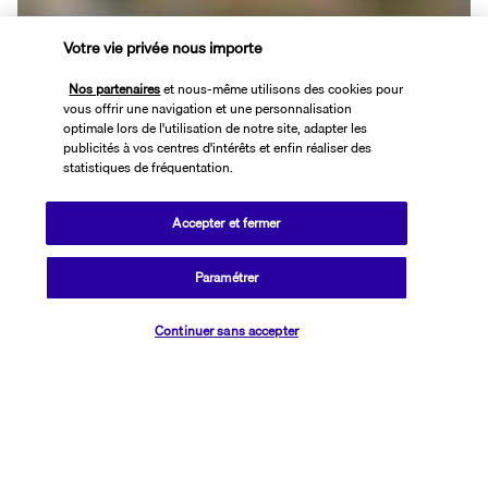
Votre vie privée nous importe
Petit-déjeuner à l’hôtel.
Nos partenaires
et nous-même utilisons des cookies pour
Prenez la route vers Lillehammer, la ville olympique de 1994. Nous 
vous offrir une navigation et une personnalisation
optimale lors de l'utilisation de notre site, adapter les
vous conseillons d’aller voir la colline de saut à ski olympique, ainsi 
publicités à vos centres d'intérêts et enfin réaliser des
que le musée de plein-air Maihaugen.
statistiques de fréquentation.
Arrivée à Oslo, explorez le parc Frogner, un parc impressionnant 
Accepter et fermer
comptant 212 sculptures de Gustav Vigeland et un symbole 
national avec la forteresse Arkehus. Vous pouvez également faire 
un tour sur la péninsule de Bygdøy et visiter le musée Viking et ses 
Paramétrer
trois drakkars préservés, ou encore le musée Fram et ses navires 
Vérifier les disponibilités
partis en expédition polaire.
Continuer sans accepter
Dans l'après-midi, embarquez sur un bateau et profitez des 
magnifiques fjords autour d'Oslo.
Jour 9 - Départ