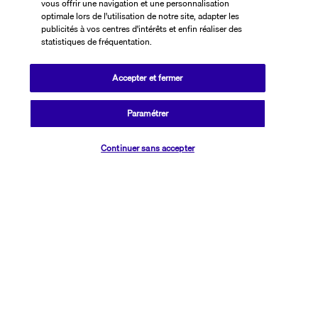
Nos experts à votre écoute
vous offrir une navigation et une personnalisation
optimale lors de l'utilisation de notre site, adapter les
01 76 24 06 05
publicités à vos centres d'intérêts et enfin réaliser des
statistiques de fréquentation.
Réservations 7j/7 du lundi au vendredi de 10h à 20h. Le samedi et
Accepter et fermer
dimanche de 10h à 19h
(Prix d'un appel local)
Paramétrer
Depuis l’étranger et les DROM-COM
Vérifier les disponibilités
+33 1 76 24 06 05
Continuer sans accepter
(Prix d’un appel international)
Référence produit : 56674
Que des avantages, chouette alors !