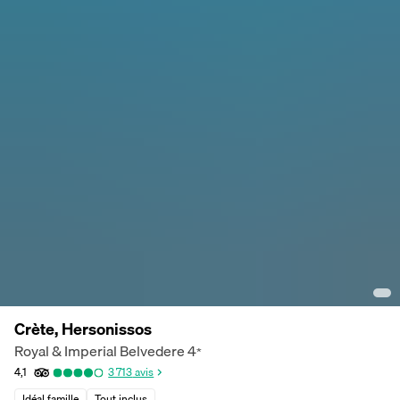
Crète, Hersonissos
Royal & Imperial Belvedere
4
*
4,1
3 713
avis
Idéal famille
Tout inclus