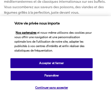
méditerranéennes et de classiques internationaux sur ses buffets. 
Vous succomberez aux saveurs des poissons, des viandes et des 
légumes grillés à la perfection, juste devant vous.
Bar à street food Artemis
Votre vie privée nous importe
Nos partenaires
et nous-même utilisons des cookies pour
vous offrir une navigation et une personnalisation
optimale lors de l'utilisation de notre site, adapter les
publicités à vos centres d'intérêts et enfin réaliser des
statistiques de fréquentation.
Accepter et fermer
Envie de grignoter un snack ou un repas léger à tout moment de la 
journée ? Dirigez vos pas vers le bar à street food Artemis, où vous 
Paramétrer
pourrez vous délecter d'une variété de kebabs, burgers, pizzas, 
Vérifier les disponibilités
salades, glaces ou encore pâtisseries.
Continuer sans accepter
Plus de détails