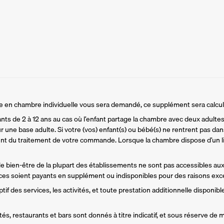
ire en chambre individuelle vous sera demandé, ce supplément sera calcu
ants de 2 à 12 ans au cas où l’enfant partage la chambre avec deux adultes.
r une base adulte. Si votre (vos) enfant(s) ou bébé(s) ne rentrent pas dans
t du traitement de votre commande. Lorsque la chambre dispose d’un li
 de bien-être de la plupart des établissements ne sont pas accessibles aux
es soient payants en supplément ou indisponibles pour des raisons exce
if des services, les activités, et toute prestation additionnelle disponible
és, restaurants et bars sont donnés à titre indicatif, et sous réserve de m