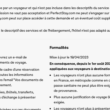
par un voyageur et qui n’est pas incluse dans les descriptifs du service d
mission ne vaut pas acceptation et PerfectStay.com ne peut s'engager sur
tay.com peut sur place accéder à cette demande et un éventuel coût supplé
e descriptif des services et de l'hébergement, l'hôtel n'est pas adapté a
Formalités
vrez un e-mail de 
Mise à jour le 19/04/2023
cuments de voyage.
En conséquence, depuis le 1er août 2
appliquées aux voyageurs à destination
e cadre d’une réservation 
utes les informations 
Les voyageurs n’ont plus aucune forma
ns l'email "Vos documents de 
en France, en métropole comme en ou
inement.
passe sanitaire ne peut plus être exig
de provenance.
s, (hôtels, transferts, 
Plus aucune justification de voyage (l
ns d’échange à présenter 
exigée.
Les voyageurs n’ont plus à présenter
écisées sur ces documents, 