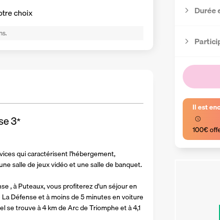
Durée 
otre choix
ns.
Partici
Il est en
se
3
*
100€ off
ces qui caractérisent l'hébergement, 
une salle de jeux vidéo et une salle de banquet.
e , à Puteaux, vous profiterez d'un séjour en 
te La Défense et à moins de 5 minutes en voiture 
el se trouve à 4 km de Arc de Triomphe et à 4,1 