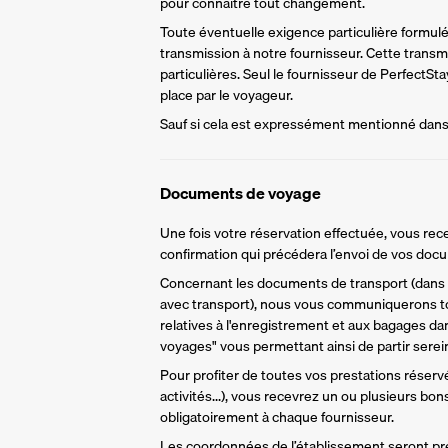
pour connaître tout changement.
Toute éventuelle exigence particulière formulée 
transmission à notre fournisseur. Cette trans
particulières. Seul le fournisseur de PerfectS
place par le voyageur.
Sauf si cela est expressément mentionné dans l
Documents de voyage
Une fois votre réservation effectuée, vous rece
confirmation qui précédera l’envoi de vos do
Concernant les documents de transport (dans l
avec transport), nous vous communiquerons to
relatives à l'enregistrement et aux bagages da
voyages" vous permettant ainsi de partir sere
Pour profiter de toutes vos prestations réservée
activités...), vous recevrez un ou plusieurs bo
obligatoirement à chaque fournisseur.
Les coordonnées de l’établissement seront pr