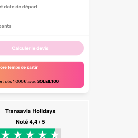
et date de départ
pants
Calculer le devis
core temps de partir
ert dès 1 000€ avec 
SOLEIL100
Transavia Holidays
Noté
4,4
/ 5