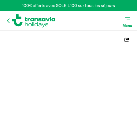
100€ offerts avec SOLEIL100 sur tous les séjours
Menu