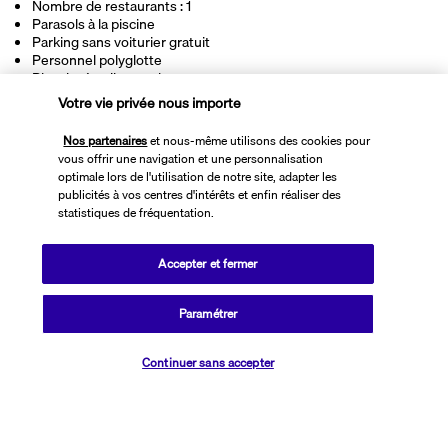
Nombre de restaurants : 1
Parasols à la piscine
Parking sans voiturier gratuit
Personnel polyglotte
Planche à voile sur place
Planche à voile à proximité
Votre vie privée nous importe
Promenades à cheval à proximité
Réception ouverte 24 h/24
Nos partenaires
et nous-même utilisons des cookies pour
Salle de banquet
vous offrir une navigation et une personnalisation
Salle d’arcade/de jeux vidéo
optimale lors de l'utilisation de notre site, adapter les
Service de départ express
publicités à vos centres d'intérêts et enfin réaliser des
Service de nettoyage à sec/blanchisserie
statistiques de fréquentation.
Service de transfert de la gare à l’hôtel (en supplément)
Service de transfert de l’hôtel à la gare (en supplément)
Service de transfert entre l’hôtel et l’aéroport (en supplément)
Accepter et fermer
Service d’arrivée express
Services de concierge
Services de cérémonie de mariage
Paramétrer
Sur une plage privée
Surface de l’espace de conférence (mètres) : 300
Continuer sans accepter
Table de billard
Tennis sur place
Terrasse
Terrasse sur le toit
Tir à l’arc sur place