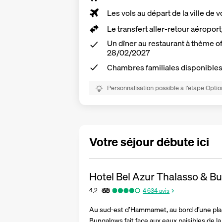
Les vols au départ de la ville de v
Le
transfert aller-retour aéropor
Un dîner au restaurant à thème o
28/02/2027
Chambres familiales disponible
Personnalisation possible à l’étape Optio
Votre séjour débute ici
Hotel Bel Azur Thalasso & B
4,2
4 634
avis
Au sud-est d’Hammamet, au bord d’une plage
Bungalows fait face aux eaux paisibles de la