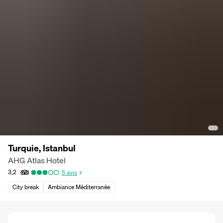
Turquie, Istanbul
AHG Atlas Hotel
3,2
5
avis
City break
Ambiance Méditerranée