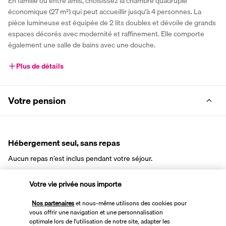
En famille ou entre amis, choisissez la chambre quadruple 
économique (27 m²) qui peut accueillir jusqu'à 4 personnes. La 
pièce lumineuse est équipée de 2 lits doubles et dévoile de grands 
espaces décorés avec modernité et raffinement. Elle comporte 
également une salle de bains avec une douche.
Plus de détails
Votre pension
Hébergement seul, sans repas
Aucun repas n’est inclus pendant votre séjour.
Votre vie privée nous importe
Activité & Lifestyle
Nos partenaires
et nous-même utilisons des cookies pour
vous offrir une navigation et une personnalisation
optimale lors de l'utilisation de notre site, adapter les
Idéalement situé pour explorer Istanbul en toute liberté, l'AHG 