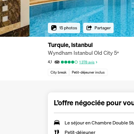
15 photos
Partager
Turquie, Istanbul
Wyndham Istanbul Old City
5
*
4,1
1 378
avis
City break
Petit-déjeuner inclus
L’offre négociée pour vo
Le séjour en
Chambre Double St
Petit-déjeuner