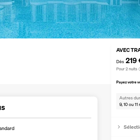
AVEC TR
219 
Dès
Pour 2 nuits
Payez votre 
Autres dur
9, 10 ou 11 
us
Sélecti
andard