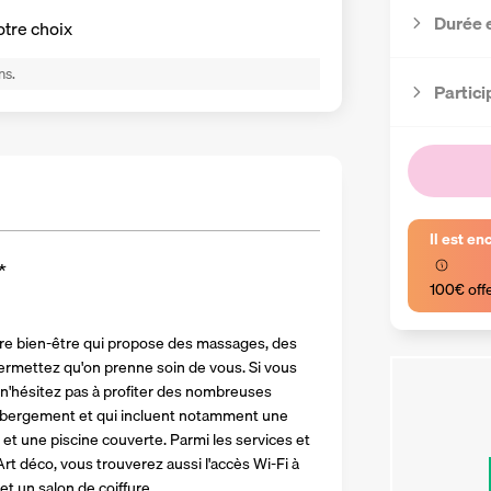
Durée 
otre choix
ns.
Partici
Il est en
*
100€ off
re bien-être qui propose des massages, des 
permettez qu'on prenne soin de vous. Si vous 
n'hésitez pas à profiter des nombreuses 
'hébergement et qui incluent notamment une 
t une piscine couverte. Parmi les services et 
rt déco, vous trouverez aussi l'accès Wi-Fi à 
et un salon de coiffure.