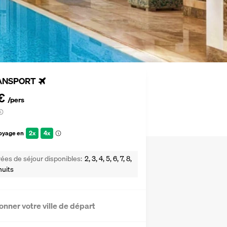
ANSPORT
€
/pers
voyage en
2x
4x
ées de séjour disponibles
2, 3, 4, 5, 6, 7, 8,
nuits
onner votre ville de départ