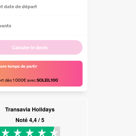
et date de départ
pants
Calculer le devis
core temps de partir
ert dès 1 000€ avec 
SOLEIL100
Transavia Holidays
Noté
4,4
/ 5