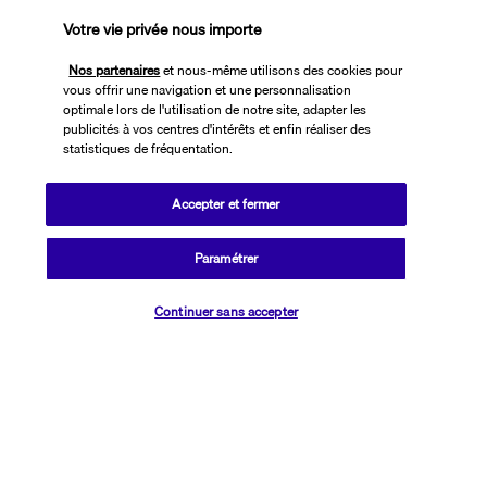
Votre vie privée nous importe
Découvrir la destination
Nos partenaires
et nous-même utilisons des cookies pour
vous offrir une navigation et une personnalisation
Informations utiles
optimale lors de l'utilisation de notre site, adapter les
publicités à vos centres d'intérêts et enfin réaliser des
statistiques de fréquentation.
Accepter et fermer
Transavia Holidays
Paramétrer
Noté
4,4
/ 5
Vérifier les disponibilités
Continuer sans accepter
Basé sur
2 614
avis