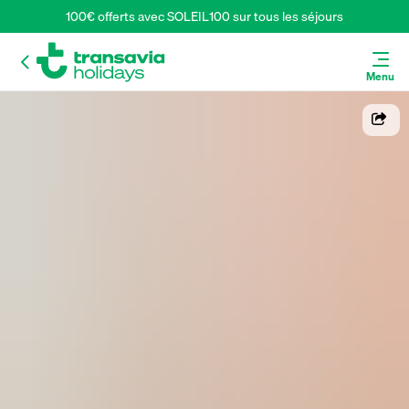
100€ offerts avec SOLEIL100 sur tous les séjours
Menu