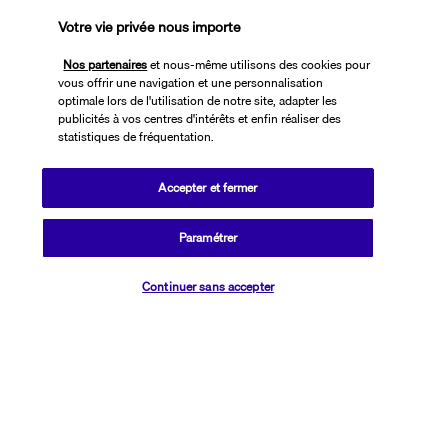
Votre vie privée nous importe
Découvrir la destination
Nos partenaires
et nous-même utilisons des cookies pour
vous offrir une navigation et une personnalisation
Informations utiles
optimale lors de l'utilisation de notre site, adapter les
publicités à vos centres d'intérêts et enfin réaliser des
statistiques de fréquentation.
Accepter et fermer
Transavia Holidays
Paramétrer
Noté
4,4
/ 5
Vérifier les disponibilités
Continuer sans accepter
Basé sur
2 617
avis