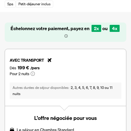
Spa
Petit-déjeuner inclus
Échelonnez votre paiement, payez en
2x
ou
4x
AVEC TRANSPORT
199 €
Dès
/pers
Pour 2 nuits
Autres durées de séjour disponibles
2, 3, 4, 5, 6, 7, 8, 9, 10 ou 11
nuits
L’offre négociée pour vous
Le séjour en Chambre Standard