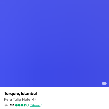
Turquie, Istanbul
Pera Tulip Hotel
4
*
3,5
774
avis