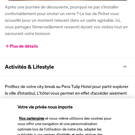
Après une journée de découverte, pourquoi ne pas s'installer 
confortablement pour siroter un verre ? Le bar de l'hôtel vous 
accueille pour un moment relaxant dans un cadre agréable. Ici, 
vous partagez l'émerveillement ressenti durant vos visites tout en 
savourant votre boisson.
Plus de détails
Activités & Lifestyle
Profitez de votre city break au Pera Tulip Hotel pour partir explorer 
la ville d'Istanbul. L'hôtel vous permet en effet d'accéder aisément 
aux transports et à différents sites d'intérêt. La cité des mille et une 
nuits vous réserve bien des émerveillements ! 
Votre vie privée nous importe
Nos partenaires
et nous-même utilisons des cookies pour
Après avoir arpenté les ruelles au riche passé de la célèbre 
vous offrir une navigation et une personnalisation
métropole turque, regagnez le chemin de l'établissement pour 
optimale lors de l'utilisation de notre site, adapter les
quelques heures de pure détente. Le spa vous accueille dans une 
publicités à vos centres d'intérêts et enfin réaliser des