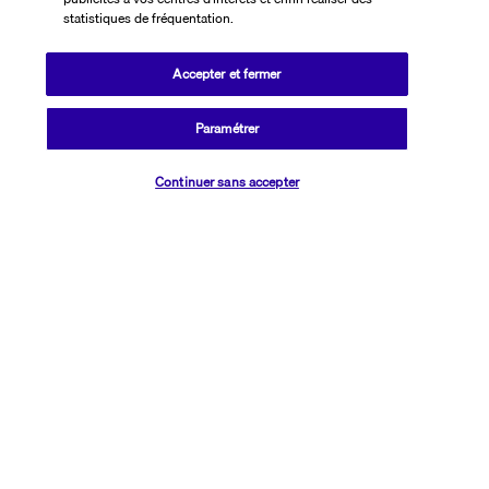
atmosphère aussi feutrée que sophistiquée. Bain turc ou jacuzzi : 
statistiques de fréquentation.
prenez le temps de délasser vos muscles au sein de ces espaces 
entièrement dédiés au bien-être des hôtes. L'hôtel propose 
Accepter et fermer
également une salle de sport équipée de nombreuses machines, 
qui conviennent parfaitement aux vacanciers souhaitant garder la 
Paramétrer
forme durant leur séjour.
Vérifier les disponibilités
Plus de détails
Continuer sans accepter
Découvrir la destination
Informations utiles
Transavia Holidays