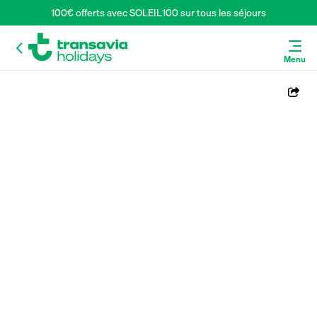
100€ offerts avec SOLEIL100 sur tous les séjours
Menu