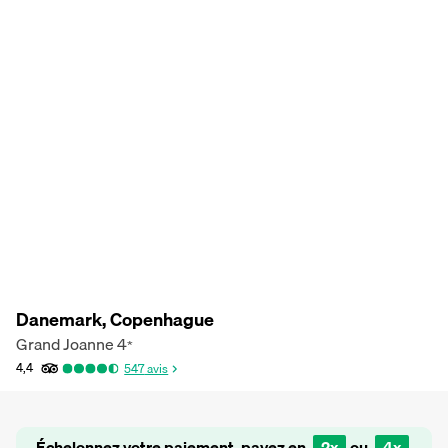
Danemark, Copenhague
Grand Joanne
4
*
4,4
547
avis
Échelonnez votre paiement, payez en
2x
ou
4x