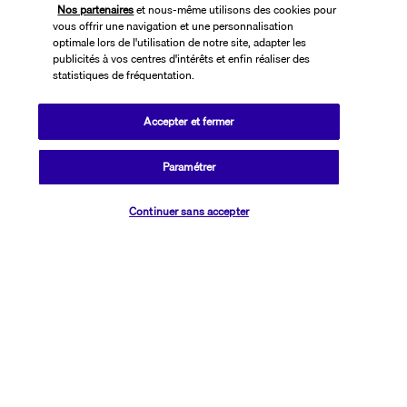
Nos partenaires
et nous-même utilisons des cookies pour
vous offrir une navigation et une personnalisation
optimale lors de l'utilisation de notre site, adapter les
publicités à vos centres d'intérêts et enfin réaliser des
statistiques de fréquentation.
Accepter et fermer
SUIVEZ-NOUS
Paramétrer
Vérifier les disponibilités
Continuer sans accepter
CONTACTEZ-NOUS
01 76 24 06 05
Réservations 7j/7 du lundi au vendredi de 10h à 20h. Le samedi et
dimanche de 10h à 19h
(Prix d'un appel local)