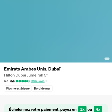
Emirats Arabes Unis, Dubaï
Hilton Dubai Jumeirah
5
*
4,5
9 943
avis
Piscine extérieure
Bord de mer
Échelonnez votre paiement, payez en
2x
ou
4x