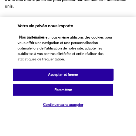
unis.
Au cœur de la marina de Dubaï, votre hôtel de luxe met en avant 
son emplacement privilégié sur le Golden Mile de Jumeirah Beach. 
Votre vie privée nous importe
Pour profiter du soleil, vous pourrez jeter votre dévolu sur l'une des 
Nos partenaires
et nous-même utilisons des cookies pour
deux piscines de l'établissement ou étendre votre serviette sur les 
vous offrir une navigation et une personnalisation
transats de sa plage privée. Au cours du séjour, vous pourrez 
optimale lors de l'utilisation de notre site, adapter les
prendre soin de vous au centre de remise en forme comprenant un 
publicités à vos centres d'intérêts et enfin réaliser des
studio de fitness et un agréable spa avec vue sur la mer.
statistiques de fréquentation.
Plus de détails
Accepter et fermer
Paramétrer
Découvrir la destination
Vérifier les disponibilités
Continuer sans accepter
Informations utiles