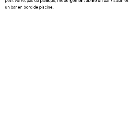
petit verre, pas de panique, l'hébergement abrite un bar / salon et 
un bar en bord de piscine.