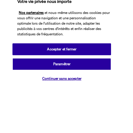
Votre vie privée nous importe
Transavia Holidays
Nos partenaires
et nous-même utilisons des cookies pour
Noté
4,4
/ 5
vous offrir une navigation et une personnalisation
optimale lors de l'utilisation de notre site, adapter les
publicités à vos centres d'intérêts et enfin réaliser des
statistiques de fréquentation.
Basé sur
2 613
avis
Accepter et fermer
Paramétrer
Vérifier les disponibilités
Nos experts à votre écoute
Continuer sans accepter
01 76 24 06 05
Réservations 7j/7 du lundi au vendredi de 10h à 20h. Le samedi et
dimanche de 10h à 19h
(Prix d'un appel local)
Depuis l’étranger et les DROM-COM