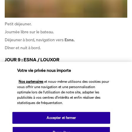
Petit déjeuner. 
Journée libre sur le bateau. 
Déjeuner à bord, navigation vers 
Esna.
Dîner et nuit à bord.
JOUR 9 : ESNA / LOUXOR
Votre vie privée nous importe
Nos partenaires
et nous-même utilisons des cookies pour
vous offrir une navigation et une personnalisation
optimale lors de l'utilisation de notre site, adapter les
publicités à vos centres d'intérêts et enfin réaliser des
statistiques de fréquentation.
Tôt le matin, 
passage de l’écluse
. 
Accepter et fermer
Petit déjeuner à bord. Puis visite du 
Temple De Karnak,
 le plus 
théologique jamais construit ici sur 2000 ans, la foi des hommes a 