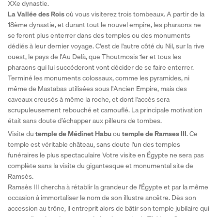
XXe dynastie. 
La Vallée des Rois
 où vous visiterez trois tombeaux. A partir de la 
18ème dynastie, et durant tout le nouvel empire, les pharaons ne 
se feront plus enterrer dans des temples ou des monuments 
dédiés à leur dernier voyage. C'est de l'autre côté du Nil, sur la rive 
ouest, le pays de l'Au Delà, que Thoutmosis 1er et tous les 
pharaons qui lui succéderont vont décider de se faire enterrer. 
Terminé les monuments colossaux, comme les pyramides, ni 
même de Mastabas utilisées sous l'Ancien Empire, mais des 
caveaux creusés à même la roche, et dont l'accès sera 
scrupuleusement rebouché et camouflé. La principale motivation 
était sans doute d’échapper aux pilleurs de tombes. 
Visite du 
temple de Médinet Habu
 ou 
temple de Ramses III
. Ce 
temple est véritable château, sans doute l'un des temples 
funéraires le plus spectaculaire Votre visite en Égypte ne sera pas 
complète sans la visite du gigantesque et monumental site de 
Ramsès. 
Ramsès III chercha à rétablir la grandeur de l'Égypte et par la même 
occasion à immortaliser le nom de son illustre ancêtre. Dès son 
accession au trône, il entreprit alors de bâtir son temple jubilaire qui 