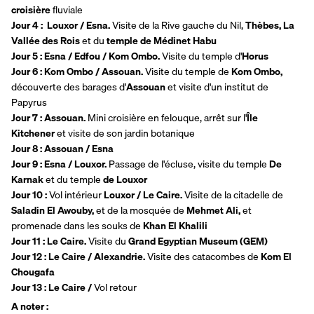
croisière 
fluviale 
Jour 4 :  Louxor / Esna. 
Visite de la Rive gauche du Nil, 
Thèbes, La 
Vallée des Rois 
et du
 temple de Médinet Habu
Jour 5 : Esna / Edfou / Kom Ombo. 
Visite du temple d'
Horus
Jour 6 : Kom Ombo / Assouan. 
Visite du temple de 
Kom Ombo, 
découverte des barages d'
Assouan 
et visite d'un institut de 
Papyrus 
Jour 7 : Assouan. 
Mini croisière en felouque, arrêt sur l'
Île 
Kitchener 
et visite de son jardin botanique
Jour 8 : Assouan / Esna 
Jour 9 : Esna / Louxor. 
Passage de l'écluse, visite du temple 
De 
Karnak 
et du temple 
de Louxor
Jour 10 : 
Vol intérieur 
Louxor / Le Caire. 
Visite de la citadelle de 
Saladin El Awouby, 
et de la mosquée de 
Mehmet Ali, 
et 
promenade dans les souks de 
Khan El Khalili
Jour 11 : Le Caire. 
Visite du 
Grand Egyptian Museum (GEM)
Jour 12 : Le Caire / Alexandrie. 
Visite des catacombes de 
Kom El 
Chougafa
Jour 13 : Le Caire / 
Vol retour 
A noter : 