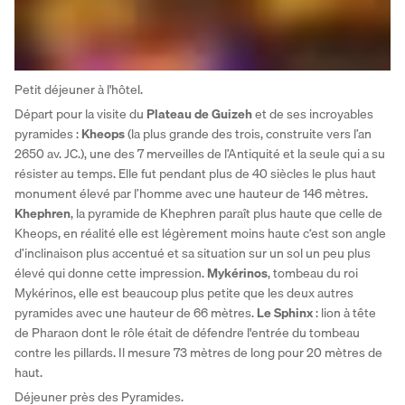
Petit déjeuner à l'hôtel. 
Départ pour la visite du 
Plateau de Guizeh
 et de ses incroyables 
pyramides : 
Kheops
 (la plus grande des trois, construite vers l’an 
2650 av. JC.), une des 7 merveilles de l’Antiquité et la seule qui a su 
résister au temps. Elle fut pendant plus de 40 siècles le plus haut 
monument élevé par l’homme avec une hauteur de 146 mètres. 
Khephren
, la pyramide de Khephren paraît plus haute que celle de 
Kheops, en réalité elle est légèrement moins haute c‘est son angle 
d’inclinaison plus accentué et sa situation sur un sol un peu plus 
élevé qui donne cette impression. 
Mykérinos
, tombeau du roi 
Mykérinos, elle est beaucoup plus petite que les deux autres 
pyramides avec une hauteur de 66 mètres. 
Le Sphinx
 : lion à tête 
de Pharaon dont le rôle était de défendre l'entrée du tombeau 
contre les pillards. Il mesure 73 mètres de long pour 20 mètres de 
haut.
Déjeuner près des Pyramides.  