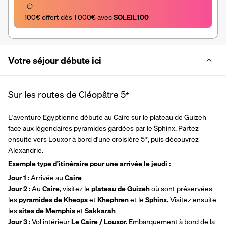
100€ offert dès 1 000€ avec 
SOLEIL100
Votre séjour débute ici
Sur les routes de Cléopâtre
5
*
L'aventure Egyptienne débute au Caire sur le plateau de Guizeh 
face aux légendaires pyramides gardées par le Sphinx. Partez 
ensuite vers Louxor à bord d'une croisière 5*, puis découvrez 
Alexandrie.
Exemple type d'itinéraire pour une arrivée le jeudi :
Jour 1 :
 Arrivée au
 Caire
Jour 2 : 
Au 
Caire
, visitez le 
plateau de Guizeh
 où sont préservées 
les 
pyramides de Kheops 
et 
Khephren 
et le 
Sphinx.
 Visitez ensuite 
les 
sites de Memphis 
et 
Sakkarah
Jour 3 : 
Vol intérieur 
Le Caire / Louxor. 
Embarquement à bord de la 