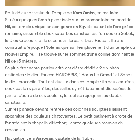
Petit déjeuner, visite du Temple de 
Kom Ombo
, en matinée. 
Situé à quelques 5mn à pied : isolé sur un promontoire en bord de 
Nil, ce temple unique en son genre en Egypte datant de l'ère gréco-
romaine, rassemble deux superbes sanctuaires, l'un dédié à Sobek, 
le Dieu Crocodile et le second à Horus, le Dieu Faucon. Il a été 
construit à l'époque Ptolémaïque sur l'emplacement d'un temple du 
Nouvel Empire. Il se trouve sur le sommet d'une colline dominant le 
Nil de 15 mètres. 
Sa plus étonnante particularité est d'être dédié à 2 divinités 
distinctes : le dieu Faucon HAROERIS, " Horus Le Grand " et Sobek, 
le dieu crocodile. Tout est dualité dans ce temple : il a deux entrées, 
deux couloirs parallèles, des salles symétriquement disposées de 
part et d'autre de ces couloirs, le tout se rejoignant au double 
sanctuaire. 
Sur l'esplanade devant l'entrée des colonnes sculptées laissent 
apparaître des couleurs chatoyantes. Le petit bâtiment à droite de 
l'entrée est la chapelle d'Hathor; il abrite quelques momies de 
crocodiles. 
Navigation vers 
Assouan
, capitale de la Nubie. 