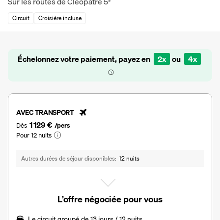
Sur les routes de Cléopâtre
5
*
Circuit
Croisière incluse
Échelonnez votre paiement, payez en
2x
ou
4x
AVEC TRANSPORT
1 129 €
Dès
/pers
Pour 12 nuits
Autres durées de séjour disponibles
12 nuits
L’offre négociée pour vous
Le
circuit groupé de 13 jours / 12 nuits