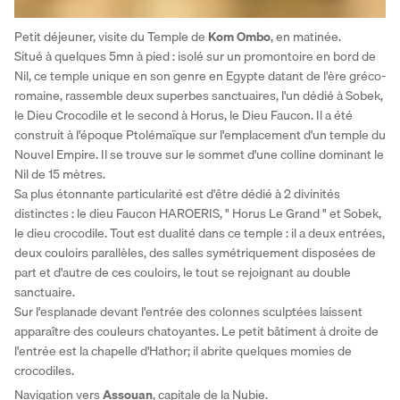
Petit déjeuner, visite du Temple de 
Kom Ombo
, en matinée. 
Situé à quelques 5mn à pied : isolé sur un promontoire en bord de 
Nil, ce temple unique en son genre en Egypte datant de l'ère gréco-
romaine, rassemble deux superbes sanctuaires, l'un dédié à Sobek, 
le Dieu Crocodile et le second à Horus, le Dieu Faucon. Il a été 
construit à l'époque Ptolémaïque sur l'emplacement d'un temple du 
Nouvel Empire. Il se trouve sur le sommet d'une colline dominant le 
Nil de 15 mètres. 
Sa plus étonnante particularité est d'être dédié à 2 divinités 
distinctes : le dieu Faucon HAROERIS, " Horus Le Grand " et Sobek, 
le dieu crocodile. Tout est dualité dans ce temple : il a deux entrées, 
deux couloirs parallèles, des salles symétriquement disposées de 
part et d'autre de ces couloirs, le tout se rejoignant au double 
sanctuaire. 
Sur l'esplanade devant l'entrée des colonnes sculptées laissent 
apparaître des couleurs chatoyantes. Le petit bâtiment à droite de 
l'entrée est la chapelle d'Hathor; il abrite quelques momies de 
crocodiles. 
Navigation vers 
Assouan
, capitale de la Nubie. 