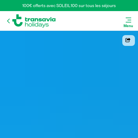
100€ offerts avec SOLEIL100 sur tous les séjours
Menu