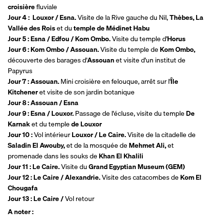
croisière 
fluviale 
Jour 4 :  Louxor / Esna. 
Visite de la Rive gauche du Nil, 
Thèbes, La 
Vallée des Rois 
et du
 temple de Médinet Habu
Jour 5 : Esna / Edfou / Kom Ombo. 
Visite du temple d'
Horus
Jour 6 : Kom Ombo / Assouan. 
Visite du temple de 
Kom Ombo, 
découverte des barages d'
Assouan 
et visite d'un institut de 
Papyrus 
Jour 7 : Assouan. 
Mini croisière en felouque, arrêt sur l'
Île 
Kitchener 
et visite de son jardin botanique
Jour 8 : Assouan / Esna 
Jour 9 : Esna / Louxor. 
Passage de l'écluse, visite du temple 
De 
Karnak 
et du temple 
de Louxor
Jour 10 : 
Vol intérieur 
Louxor / Le Caire. 
Visite de la citadelle de 
Saladin El Awouby, 
et de la mosquée de 
Mehmet Ali, 
et 
promenade dans les souks de 
Khan El Khalili
Jour 11 : Le Caire. 
Visite du 
Grand Egyptian Museum (GEM)
Jour 12 : Le Caire / Alexandrie. 
Visite des catacombes de 
Kom El 
Chougafa
Jour 13 : Le Caire / 
Vol retour 
A noter : 