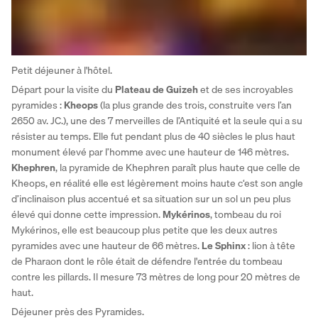
Petit déjeuner à l'hôtel. 
Départ pour la visite du 
Plateau de Guizeh
 et de ses incroyables 
pyramides : 
Kheops
 (la plus grande des trois, construite vers l’an 
2650 av. JC.), une des 7 merveilles de l’Antiquité et la seule qui a su 
résister au temps. Elle fut pendant plus de 40 siècles le plus haut 
monument élevé par l’homme avec une hauteur de 146 mètres. 
Khephren
, la pyramide de Khephren paraît plus haute que celle de 
Kheops, en réalité elle est légèrement moins haute c‘est son angle 
d’inclinaison plus accentué et sa situation sur un sol un peu plus 
élevé qui donne cette impression. 
Mykérinos
, tombeau du roi 
Mykérinos, elle est beaucoup plus petite que les deux autres 
pyramides avec une hauteur de 66 mètres. 
Le Sphinx
 : lion à tête 
de Pharaon dont le rôle était de défendre l'entrée du tombeau 
contre les pillards. Il mesure 73 mètres de long pour 20 mètres de 
haut.
Déjeuner près des Pyramides.  