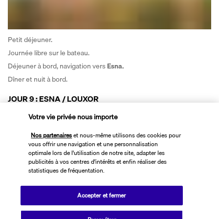
Petit déjeuner. 
Journée libre sur le bateau. 
Déjeuner à bord, navigation vers 
Esna.
Dîner et nuit à bord.
JOUR 9 : ESNA / LOUXOR
Votre vie privée nous importe
Nos partenaires
et nous-même utilisons des cookies pour
vous offrir une navigation et une personnalisation
optimale lors de l'utilisation de notre site, adapter les
publicités à vos centres d'intérêts et enfin réaliser des
statistiques de fréquentation.
Tôt le matin, 
passage de l’écluse
. 
Accepter et fermer
Petit déjeuner à bord. Puis visite du 
Temple De Karnak,
 le plus 
théologique jamais construit ici sur 2000 ans, la foi des hommes a 