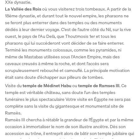
XXe dynastie. 
La Vallée des Rois
 où vous visiterez trois tombeaux. A partir de la 
18ème dynastie, et durant tout le nouvel empire, les pharaons ne 
se feront plus enterrer dans des temples ou des monuments 
dédiés à leur dernier voyage. C'est de l'autre côté du Nil, sur la rive 
ouest, le pays de l'Au Delà, que Thoutmosis 1er et tous les 
pharaons qui lui succéderont vont décider de se faire enterrer. 
Terminé les monuments colossaux, comme les pyramides, ni 
même de Mastabas utilisées sous l'Ancien Empire, mais des 
caveaux creusés à même la roche, et dont l'accès sera 
scrupuleusement rebouché et camouflé. La principale motivation 
était sans doute d’échapper aux pilleurs de tombes. 
Visite du 
temple de Médinet Habu
 ou 
temple de Ramses III
. Ce 
temple est véritable château, sans doute l'un des temples 
funéraires le plus spectaculaire Votre visite en Égypte ne sera pas 
complète sans la visite du gigantesque et monumental site de 
Ramsès. 
Ramsès III chercha à rétablir la grandeur de l'Égypte et par la même 
occasion à immortaliser le nom de son illustre ancêtre. Dès son 
accession au trône, il entreprit alors de bâtir son temple jubilaire qui 