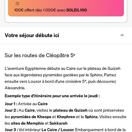
100€ offert dès 1 000€ avec 
SOLEIL100
Votre séjour débute ici
Sur les routes de Cléopâtre
5
*
L'aventure Egyptienne débute au Caire sur le plateau de Guizeh 
face aux légendaires pyramides gardées par le Sphinx. Partez 
ensuite vers Louxor à bord d'une croisière 5*, puis découvrez 
Alexandrie.
Exemple type d'itinéraire pour une arrivée le jeudi :
Jour 1 :
 Arrivée au
 Caire
Jour 2 : 
Au 
Caire
, visitez le 
plateau de Guizeh
 où sont préservées 
les 
pyramides de Kheops 
et 
Khephren 
et le 
Sphinx.
 Visitez ensuite 
les 
sites de Memphis 
et 
Sakkarah
Jour 3 : 
Vol intérieur 
Le Caire / Louxor. 
Embarquement à bord de la 