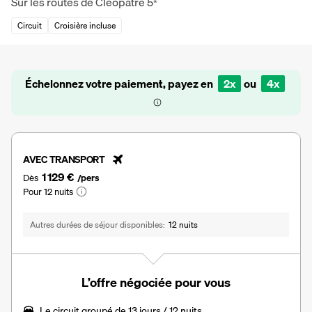
Sur les routes de Cléopâtre
5
*
Circuit
Croisière incluse
Échelonnez votre paiement, payez en
2x
ou
4x
AVEC TRANSPORT
1 129 €
Dès
/pers
Pour 12 nuits
Autres durées de séjour disponibles
12 nuits
L’offre négociée pour vous
Le
circuit groupé de 13 jours / 12 nuits