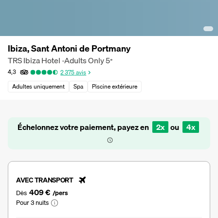
Ibiza, Sant Antoni de Portmany
TRS Ibiza Hotel -Adults Only
5
*
4,3
2 375
avis
Adultes uniquement
Spa
Piscine extérieure
Échelonnez votre paiement, payez en
2x
ou
4x
AVEC TRANSPORT
409 €
Dès
/pers
Pour 3 nuits