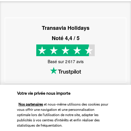
Transavia Holidays
Noté
4,4
/ 5
Basé sur
2 617
avis
Votre vie privée nous importe
Nos experts à votre écoute
Nos partenaires
et nous-même utilisons des cookies pour
01 76 24 06 05
vous offrir une navigation et une personnalisation
optimale lors de l'utilisation de notre site, adapter les
publicités à vos centres d'intérêts et enfin réaliser des
statistiques de fréquentation.
Réservations 7j/7 du lundi au vendredi de 10h à 20h. Le samedi et