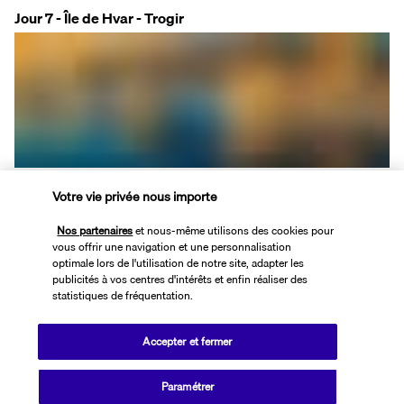
Jour 7 - Île de Hvar - Trogir
Dites adieu à l'île de Hvar et profitez du transfert vers Trogir. 
Votre vie privée nous importe
Trogir, la ville historique inscrite sur la liste du patrimoine mondial 
de l'UNESCO. Entourée de remparts médiévaux, cette petite ville 
Nos partenaires
et nous-même utilisons des cookies pour
vous offrir une navigation et une personnalisation
abrite de nombreux bâtiments qui témoignent de sa riche histoire. 
optimale lors de l'utilisation de notre site, adapter les
Nous visiterons la cathédrale Saint-Laurent avec son célèbre 
publicités à vos centres d'intérêts et enfin réaliser des
portail principal réalisé par le maître Radovan, l'hôtel de ville du XVe 
statistiques de fréquentation.
siècle, l'hôtel de ville, le palais Ćipiko et le monastère bénédictin du 
XIe siècle. Profitez de notre guide optionnel pour découvrir la riche 
Accepter et fermer
histoire de Trogir et rendre cette journée encore plus mémorable. 
Passez la nuit à Trogir.
Paramétrer
Hôtel :
 Tragos 4* (ou similaire)