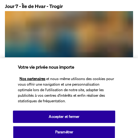
Jour 7 - Île de Hvar - Trogir
Dites adieu à l'île de Hvar et profitez du transfert vers Trogir. 
Votre vie privée nous importe
Trogir, la ville historique inscrite sur la liste du patrimoine mondial 
de l'UNESCO. Entourée de remparts médiévaux, cette petite ville 
Nos partenaires
et nous-même utilisons des cookies pour
vous offrir une navigation et une personnalisation
abrite de nombreux bâtiments qui témoignent de sa riche histoire. 
optimale lors de l'utilisation de notre site, adapter les
Nous visiterons la cathédrale Saint-Laurent avec son célèbre 
publicités à vos centres d'intérêts et enfin réaliser des
portail principal réalisé par le maître Radovan, l'hôtel de ville du XVe 
statistiques de fréquentation.
siècle, l'hôtel de ville, le palais Ćipiko et le monastère bénédictin du 
XIe siècle. Profitez de notre guide optionnel pour découvrir la riche 
Accepter et fermer
histoire de Trogir et rendre cette journée encore plus mémorable. 
Passez la nuit à Trogir.
Paramétrer
Hôtel :
 Tragos 4* (ou similaire)