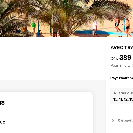
AVEC TR
389
Dès
Pour 3 nuits
Payez votre 
Autres dur
10, 11, 12, 
us
Sélecti
que