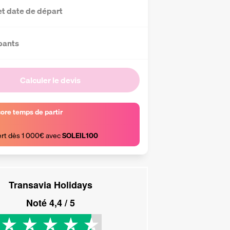
et date de départ
pants
Calculer le devis
core temps de partir
ert dès 1 000€ avec 
SOLEIL100
Transavia Holidays
Noté
4,4
/ 5