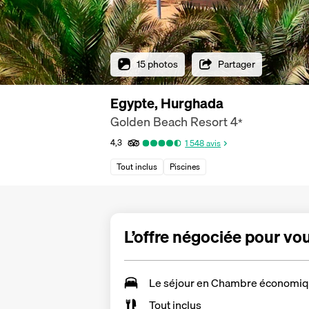
15 photos
Partager
Egypte, Hurghada
Golden Beach Resort
4
*
4,3
1 548
avis
Tout inclus
Piscines
L’offre négociée pour vo
Le séjour en
Chambre économi
Tout inclus