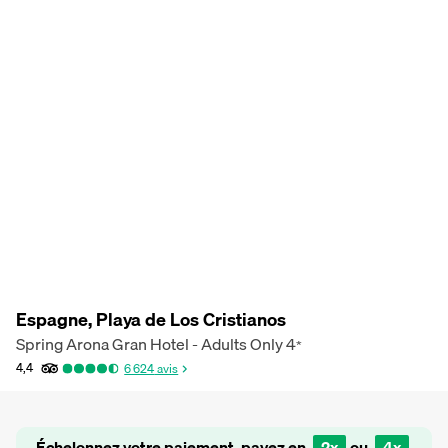
Espagne, Playa de Los Cristianos
Spring Arona Gran Hotel - Adults Only
4
*
4,4
6 624
avis
Échelonnez votre paiement, payez en
2x
ou
4x