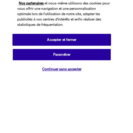
Nos partenaires
et nous-même utilisons des cookies pour
vous offrir une navigation et une personnalisation
optimale lors de l'utilisation de notre site, adapter les
publicités à vos centres d'intérêts et enfin réaliser des
statistiques de fréquentation.
Accepter et fermer
SUIVEZ-NOUS
Paramétrer
Vérifier les disponibilités
Continuer sans accepter
CONTACTEZ-NOUS
01 76 24 06 05
Réservations 7j/7 du lundi au vendredi de 10h à 20h. Le samedi et
dimanche de 10h à 19h
(Prix d'un appel local)