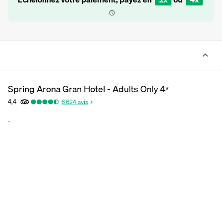
Spring Arona Gran Hotel - Adults Only
4
*
4,4
6 624
avis
-