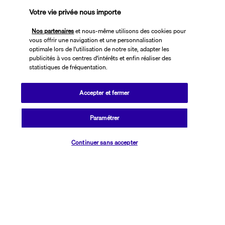
Votre vie privée nous importe
PAIEMENT SÉCURISÉ
Nos partenaires
et nous-même utilisons des cookies pour
vous offrir une navigation et une personnalisation
optimale lors de l'utilisation de notre site, adapter les
publicités à vos centres d'intérêts et enfin réaliser des
statistiques de fréquentation.
Accepter et fermer
Paramétrer
SUIVEZ-NOUS
Vérifier les disponibilités
Continuer sans accepter
CONTACTEZ-NOUS
01 76 24 06 05