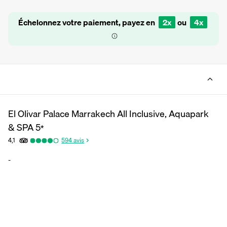
Échelonnez votre paiement, payez en
2x
ou
4x
El Olivar Palace Marrakech All Inclusive, Aquapark
& SPA
5
*
4,1
594
avis
-