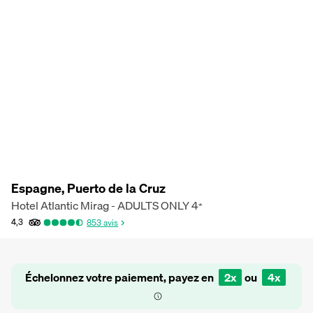
Espagne, Puerto de la Cruz
Hotel Atlantic Mirag - ADULTS ONLY
4
*
4,3
853
avis
Échelonnez votre paiement, payez en
2x
ou
4x