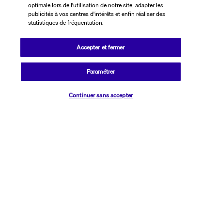
optimale lors de l'utilisation de notre site, adapter les
publicités à vos centres d'intérêts et enfin réaliser des
statistiques de fréquentation.
Accepter et fermer
SUIVEZ-NOUS
Paramétrer
Vérifier les disponibilités
Continuer sans accepter
CONTACTEZ-NOUS
01 76 24 06 05
Réservations 7j/7 du lundi au vendredi de 10h à 20h. Le samedi et
dimanche de 10h à 19h
(Prix d'un appel local)
Depuis l’étranger et les DROM-COM