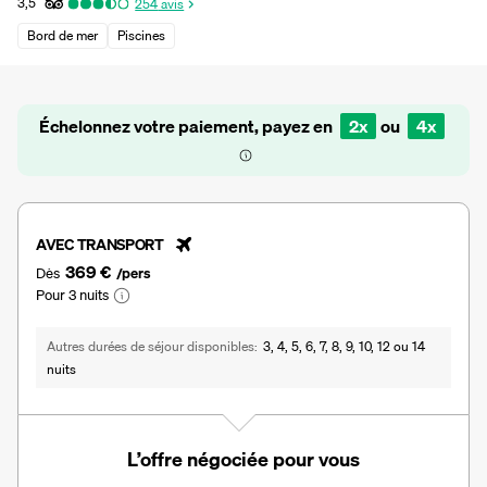
3,5
254
avis
Bord de mer
Piscines
Échelonnez votre paiement, payez en
2x
ou
4x
AVEC TRANSPORT
369 €
Dès
/pers
Pour 3 nuits
Autres durées de séjour disponibles
3, 4, 5, 6, 7, 8, 9, 10, 12 ou 14
nuits
L’offre négociée pour vous