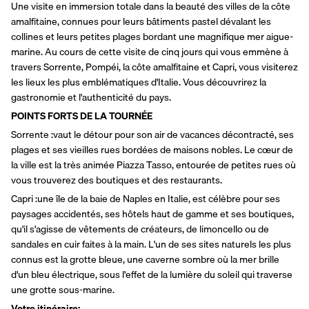
Une visite en immersion totale dans la beauté des villes de la côte 
amalfitaine, connues pour leurs bâtiments pastel dévalant les 
collines et leurs petites plages bordant une magnifique mer aigue-
marine. Au cours de cette visite de cinq jours qui vous emmène à 
travers Sorrente, Pompéi, la côte amalfitaine et Capri, vous visiterez 
les lieux les plus emblématiques d'Italie. Vous découvrirez la 
gastronomie et l'authenticité du pays. 
POINTS FORTS DE LA TOURNÉE 
Sorrente :vaut le détour pour son air de vacances décontracté, ses 
plages et ses vieilles rues bordées de maisons nobles. Le cœur de 
la ville est la très animée Piazza Tasso, entourée de petites rues où 
vous trouverez des boutiques et des restaurants. 
Capri :une île de la baie de Naples en Italie, est célèbre pour ses 
paysages accidentés, ses hôtels haut de gamme et ses boutiques, 
qu'il s'agisse de vêtements de créateurs, de limoncello ou de 
sandales en cuir faites à la main. L'un de ses sites naturels les plus 
connus est la grotte bleue, une caverne sombre où la mer brille 
d'un bleu électrique, sous l'effet de la lumière du soleil qui traverse 
une grotte sous-marine.
Votre itinéraire: