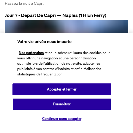
Passez la nuit à Capri.
Jour 7 - Départ De Capri — Naples (1 H En Ferry)
Votre vie privée nous importe
Nos partenaires
et nous-même utilisons des cookies pour
vous offrir une navigation et une personnalisation
optimale lors de l'utilisation de notre site, adapter les
publicités à vos centres d'intérêts et enfin réaliser des
Naples.
statistiques de fréquentation.
Après le petit déjeuner, départ et transfert à l'embarcadère où vous 
embarquerez sur le ferry pour Naples. À votre arrivée à 
Accepter et fermer
l'embarcadère de Naples, une voiture privée vous conduira à 
l'aéroport de Naples.
Paramétrer
Vérifier les disponibilités
Continuer sans accepter
Votre hébergement