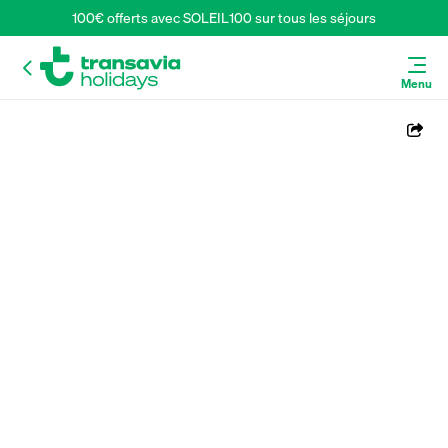
100€ offerts avec SOLEIL100 sur tous les séjours
Menu