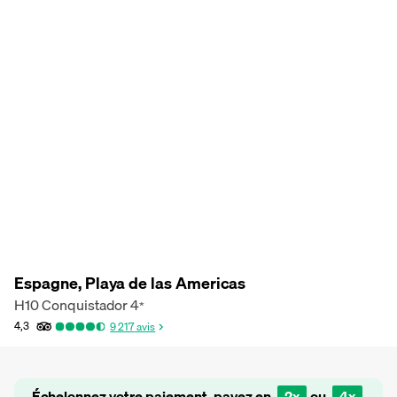
Espagne, Playa de las Americas
H10 Conquistador
4
*
4,3
9 217
avis
Échelonnez votre paiement, payez en
2x
ou
4x