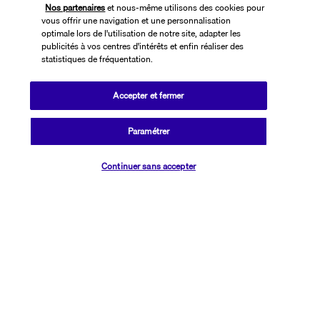
Nos partenaires
et nous-même utilisons des cookies pour
vous offrir une navigation et une personnalisation
optimale lors de l'utilisation de notre site, adapter les
publicités à vos centres d'intérêts et enfin réaliser des
statistiques de fréquentation.
Accepter et fermer
SUIVEZ-NOUS
Paramétrer
Vérifier les disponibilités
Continuer sans accepter
CONTACTEZ-NOUS
01 76 24 06 05
Réservations 7j/7 du lundi au vendredi de 10h à 20h. Le samedi et
dimanche de 10h à 19h
(Prix d'un appel local)