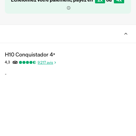
H10 Conquistador
4
*
4,3
9 217
avis
-