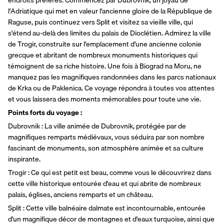
endroits préférés. Commencez par Dubrovnik, un joyau de 
l'Adriatique qui met en valeur l'ancienne gloire de la République de 
Raguse, puis continuez vers Split et visitez sa vieille ville, qui 
s'étend au-delà des limites du palais de Dioclétien. Admirez la ville 
de Trogir, construite sur l'emplacement d'une ancienne colonie 
grecque et abritant de nombreux monuments historiques qui 
témoignent de sa riche histoire. Une fois à Biograd na Moru, ne 
manquez pas les magnifiques randonnées dans les parcs nationaux 
de Krka ou de Paklenica. Ce voyage répondra à toutes vos attentes 
et vous laissera des moments mémorables pour toute une vie. 
Points forts du voyage :
Dubrovnik : La ville animée de Dubrovnik, protégée par de 
magnifiques remparts médiévaux, vous séduira par son nombre 
fascinant de monuments, son atmosphère animée et sa culture 
inspirante. 
Trogir : Ce qui est petit est beau, comme vous le découvrirez dans 
cette ville historique entourée d'eau et qui abrite de nombreux 
palais, églises, anciens remparts et un château. 
Split : Cette ville balnéaire dalmate est incontournable, entourée 
d'un magnifique décor de montagnes et d'eaux turquoise, ainsi que 