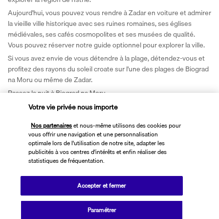
Aujourd'hui, vous pouvez vous rendre à Zadar en voiture et admirer 
la vieille ville historique avec ses ruines romaines, ses églises 
médiévales, ses cafés cosmopolites et ses musées de qualité. 
Vous pouvez réserver notre guide optionnel pour explorer la ville. 
Si vous avez envie de vous détendre à la plage, détendez-vous et 
profitez des rayons du soleil croate sur l'une des plages de Biograd 
na Moru ou même de Zadar. 
Passez la nuit à Biograd na Moru.
Hébergement : 
Villa Donat 4* (ou similaire)
Votre vie privée nous importe
Jour 7 - Biograd na Moru — Dubrovnik (330 Km — 4
Nos partenaires
et nous-même utilisons des cookies pour
heures)
vous offrir une navigation et une personnalisation
optimale lors de l'utilisation de notre site, adapter les
publicités à vos centres d'intérêts et enfin réaliser des
statistiques de fréquentation.
Accepter et fermer
Paramétrer