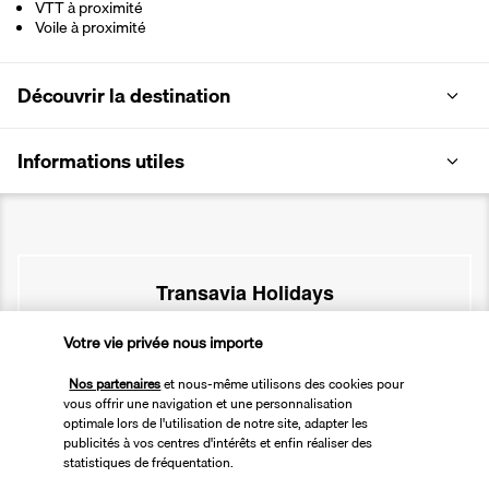
VTT à proximité
Voile à proximité
Découvrir la destination
Informations utiles
Transavia Holidays
Noté
4,4
/ 5
Votre vie privée nous importe
Nos partenaires
et nous-même utilisons des cookies pour
vous offrir une navigation et une personnalisation
Basé sur
2 613
avis
optimale lors de l'utilisation de notre site, adapter les
publicités à vos centres d'intérêts et enfin réaliser des
statistiques de fréquentation.