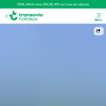
100€ offerts avec SOLEIL100 sur tous les séjours
Menu