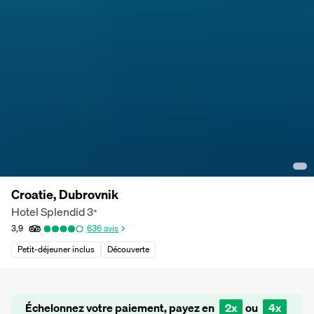
Croatie, Dubrovnik
Hotel Splendid
3
*
3,9
636
avis
Petit-déjeuner inclus
Découverte
Échelonnez votre paiement, payez en
2x
ou
4x