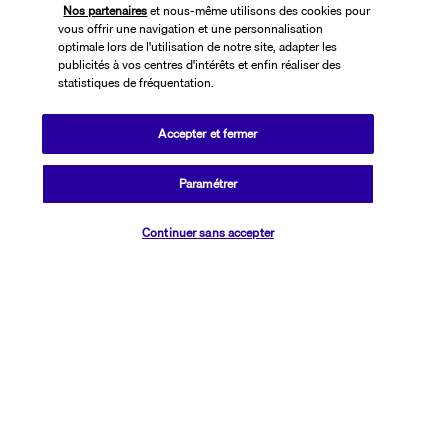
Nos partenaires
et nous-même utilisons des cookies pour
vous offrir une navigation et une personnalisation
optimale lors de l'utilisation de notre site, adapter les
publicités à vos centres d'intérêts et enfin réaliser des
statistiques de fréquentation.
Accepter et fermer
SUIVEZ-NOUS
Paramétrer
Vérifier les disponibilités
Continuer sans accepter
CONTACTEZ-NOUS
01 76 24 06 05
Réservations 7j/7 du lundi au vendredi de 10h à 20h. Le samedi et
dimanche de 10h à 19h
(Prix d'un appel local)