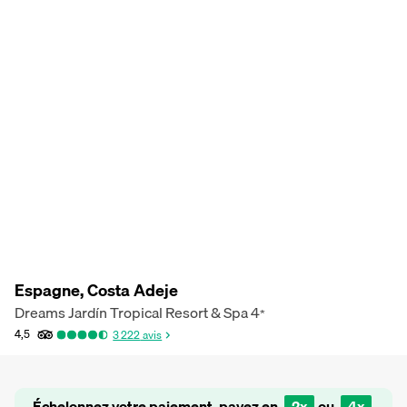
Espagne, Costa Adeje
Dreams Jardín Tropical Resort & Spa
4
*
4,5
3 222
avis
Échelonnez votre paiement, payez en
2x
ou
4x