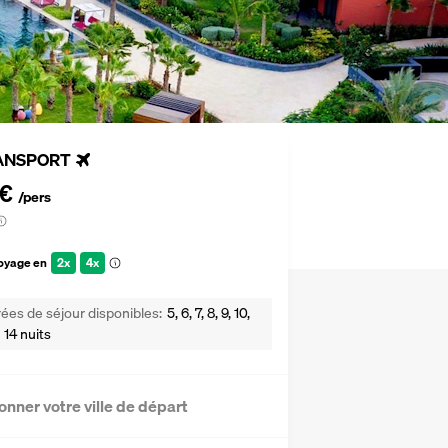
ANSPORT
 €
/pers
voyage en
2x
4x
ées de séjour disponibles
5, 6, 7, 8, 9, 10,
u 14 nuits
onner votre ville de départ