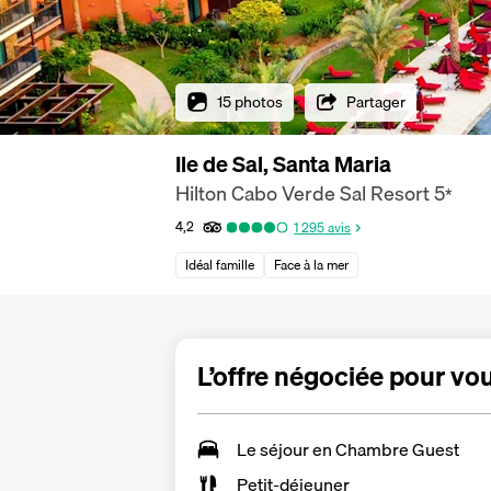
15 photos
Partager
Ile de Sal, Santa Maria
Hilton Cabo Verde Sal Resort
5
*
4,2
1 295
avis
Idéal famille
Face à la mer
L’offre négociée pour vo
Le séjour en
Chambre Guest
Petit-déjeuner