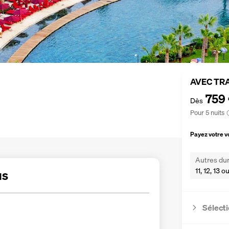
AVEC TR
759
Dès
Pour 5 nuits
Payez votre 
Autres dur
11, 12, 13 o
us
Sélecti