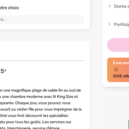
Durée 
otre choix
ns.
Partici
Il est en
5
*
100€ off
ur une magnifique plage de sable fin au sud de 
ns une chambre moderne avec lit King Size et 
paysante. Chaque jour, vous pouvez vous 
esurf, ou visiter l'île pour vous imprégner de la 
ôtel vous font découvrir les spécialités 
s pour tous les goûts. Les services sur 
nts, blanchisserie, service d'étage...