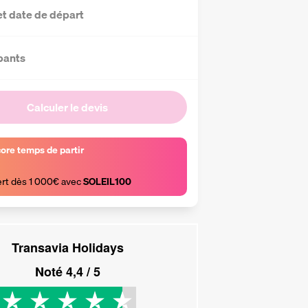
et date de départ
pants
Calculer le devis
core temps de partir
ert dès 1 000€ avec 
SOLEIL100
Transavia Holidays
Noté
4,4
/ 5