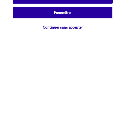
salines de Pedra de Lume, un lac de cratère situé à 30 minutes.
Paramétrer
Plus de détails
Vérifier les disponibilités
Continuer sans accepter
Découvrir la destination
Informations utiles
Transavia Holidays
Noté
4,4
/ 5
Basé sur
2 615
avis