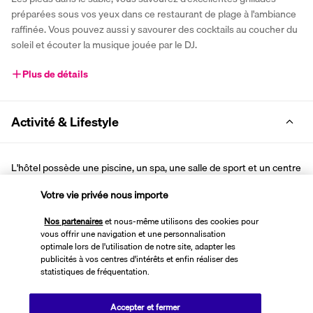
préparées sous vos yeux dans ce restaurant de plage à l'ambiance 
raffinée. Vous pouvez aussi y savourer des cocktails au coucher du 
soleil et écouter la musique jouée par le DJ.
Plus de détails
Activité & Lifestyle
L'hôtel possède une piscine, un spa, une salle de sport et un centre 
de sports nautiques. En plus de toutes ces activités, vous pouvez 
Votre vie privée nous importe
vous relaxer sur la plage de sable blanc et découvrir la culture 
locale au village Santa Maria.
Nos partenaires
et nous-même utilisons des cookies pour
Pour des moments de détente, installez-vous sur un transat ou 
vous offrir une navigation et une personnalisation
optimale lors de l'utilisation de notre site, adapter les
rendez-vous au spa pour un massage ou une séance de sauna. 
publicités à vos centres d'intérêts et enfin réaliser des
Pour des sensations fortes, accédez au centre de sports 
statistiques de fréquentation.
nautiques, et pratiquez la plongée, le kitesurf ou le jet-ski. Les 
enfants disposent d'une salle de jeux surveillée et d'un petit bassin. 
Accepter et fermer
Vous pouvez aussi réserver des excursions, comme la visite des 