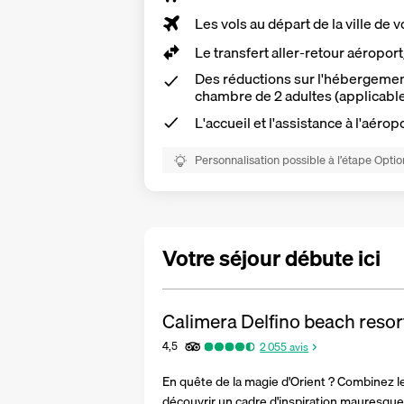
Les vols au départ de la ville de v
Le
transfert aller-retour aéropor
Des réductions sur l'hébergement
chambre de 2 adultes (applicabl
L'accueil et l'assistance à l'aérop
Personnalisation possible à l’étape Optio
Votre séjour débute ici
Calimera Delfino beach resor
4,5
2 055
avis
En quête de la magie d'Orient ? Combinez le p
découvrir un cadre d'inspiration mauresque.