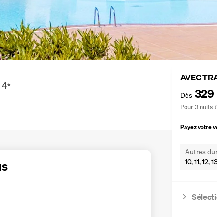
AVEC TR
4
*
329
Dès
Pour 3 nuits
Payez votre 
Autres dur
10, 11, 12, 
us
Sélecti