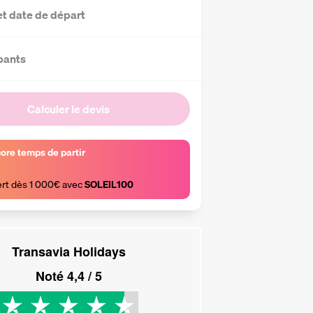
et date de départ
pants
Calculer le devis
core temps de partir
ert dès 1 000€ avec 
SOLEIL100
Transavia Holidays
Noté
4,4
/ 5