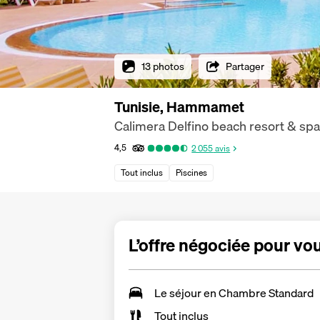
13 photos
Partager
Tunisie, Hammamet
Calimera Delfino beach resort & spa
4,5
2 055
avis
Tout inclus
Piscines
L’offre négociée pour vo
Le séjour en
Chambre Standard
Tout inclus