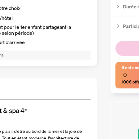
Durée 
otre choix
t/hôtel
Partici
 pour le 1er enfant partageant la
e selon période)
ort d'arrivée
ns.
Il est en
100€ off
t & spa
4
*
laisir d'être au bord de la mer et la joie de 
 Tout en étant moderne, l'architecture de 