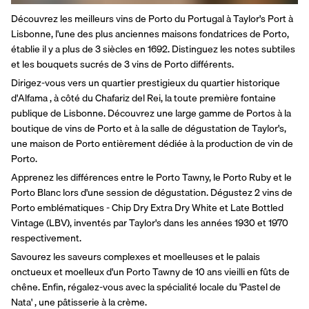
Découvrez les meilleurs vins de Porto du Portugal à Taylor's Port à 
Lisbonne, l'une des plus anciennes maisons fondatrices de Porto, 
établie il y a plus de 3 siècles en 1692. Distinguez les notes subtiles 
et les bouquets sucrés de 3 vins de Porto différents.
Dirigez-vous vers un quartier prestigieux du quartier historique 
d'Alfama , à côté du Chafariz del Rei, la toute première fontaine 
publique de Lisbonne. Découvrez une large gamme de Portos à la 
boutique de vins de Porto et à la salle de dégustation de Taylor's, 
une maison de Porto entièrement dédiée à la production de vin de 
Porto.
Apprenez les différences entre le Porto Tawny, le Porto Ruby et le 
Porto Blanc lors d'une session de dégustation. Dégustez 2 vins de 
Porto emblématiques - Chip Dry Extra Dry White et Late Bottled 
Vintage (LBV), inventés par Taylor's dans les années 1930 et 1970 
respectivement.
Savourez les saveurs complexes et moelleuses et le palais 
onctueux et moelleux d'un Porto Tawny de 10 ans vieilli en fûts de 
chêne. Enfin, régalez-vous avec la spécialité locale du 'Pastel de 
Nata' , une pâtisserie à la crème.