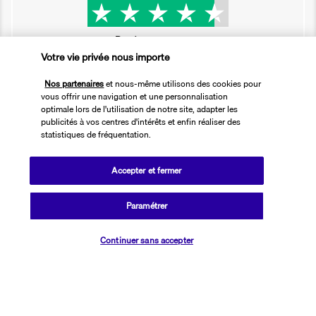
Basé sur
2 617
avis
Votre vie privée nous importe
Nos partenaires
et nous-même utilisons des cookies pour
vous offrir une navigation et une personnalisation
optimale lors de l'utilisation de notre site, adapter les
publicités à vos centres d'intérêts et enfin réaliser des
Nos experts à votre écoute
statistiques de fréquentation.
01 76 24 06 05
Accepter et fermer
Réservations 7j/7 du lundi au vendredi de 10h à 20h. Le samedi et
Paramétrer
dimanche de 10h à 19h
(Prix d'un appel local)
Vérifier les disponibilités
Continuer sans accepter
Depuis l’étranger et les DROM-COM
+33 1 76 24 06 05
(Prix d’un appel international)
Référence produit : 670982