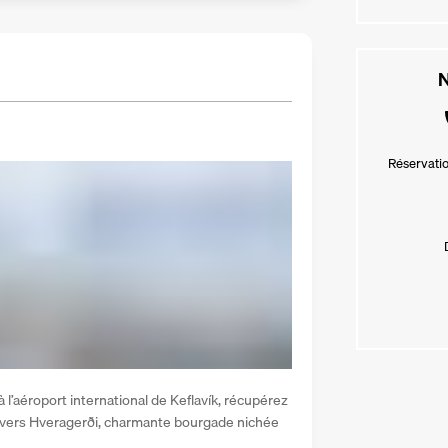
N
Réservatio
 l’aéroport international de Keflavík, récupérez 
e vers Hveragerði, charmante bourgade nichée 