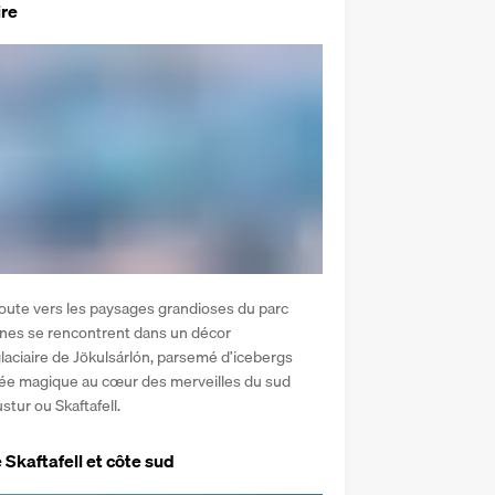
ire
oute vers les paysages grandioses du parc 
agnes se rencontrent dans un décor 
laciaire de Jökulsárlón, parsemé d’icebergs 
rnée magique au cœur des merveilles du sud 
ustur ou Skaftafell.
Skaftafell et côte sud