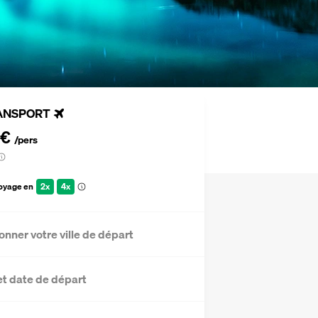
ANSPORT
 €
/pers
voyage en
2x
4x
onner votre ville de départ
et date de départ