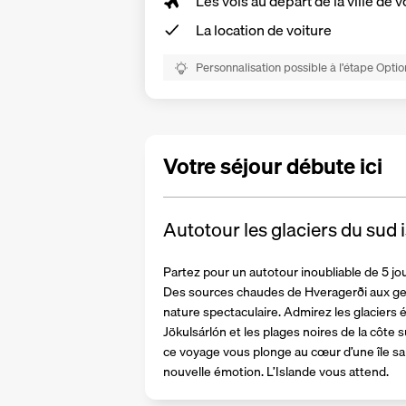
Les vols au départ de la ville de v
La
location de voiture
Personnalisation possible à l’étape Optio
Votre séjour débute ici
Autotour les glaciers du sud 
Partez pour un autotour inoubliable de 5 jours
Des sources chaudes de Hveragerði aux gey
nature spectaculaire. Admirez les glaciers éti
Jökulsárlón et les plages noires de la côte s
ce voyage vous plonge au cœur d’une île s
nouvelle émotion. L’Islande vous attend.