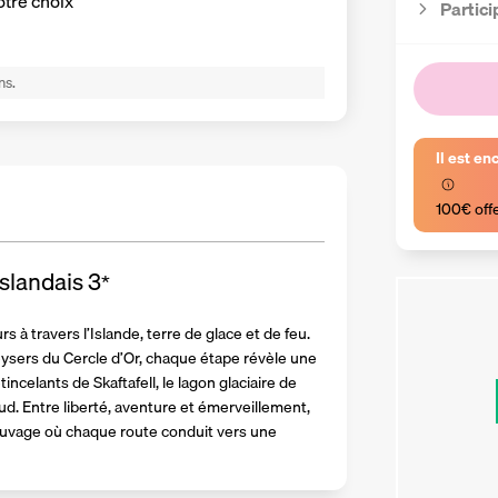
otre choix
Partici
ns.
Il est en
100€ off
islandais
3
*
 à travers l’Islande, terre de glace et de feu. 
sers du Cercle d’Or, chaque étape révèle une 
ncelants de Skaftafell, le lagon glaciaire de 
ud. Entre liberté, aventure et émerveillement, 
auvage où chaque route conduit vers une 