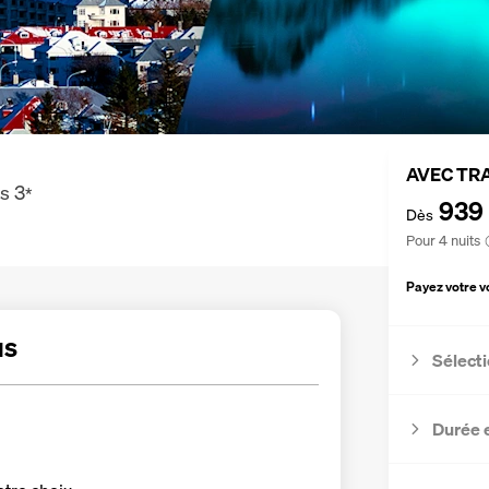
AVEC TR
is
3
*
939
Dès
Pour 4 nuits
Payez votre 
us
Sélecti
Durée 