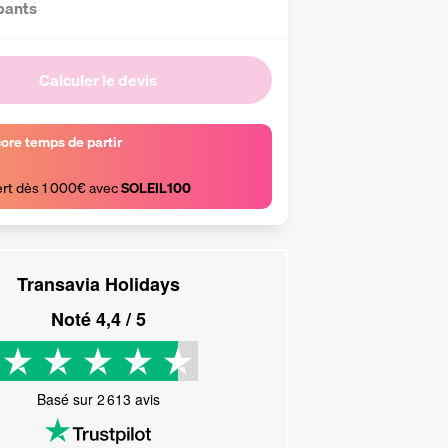
pants
Calculer le devis
core temps de partir
ert dès 1 000€ avec 
SOLEIL100
Transavia Holidays
Noté
4,4
/ 5
Basé sur
2 613
avis