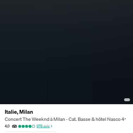
Italie, Milan
Concert The Weeknd à Milan - Cat. Basse & hôtel Nasco
4
*
4,0
978
avis