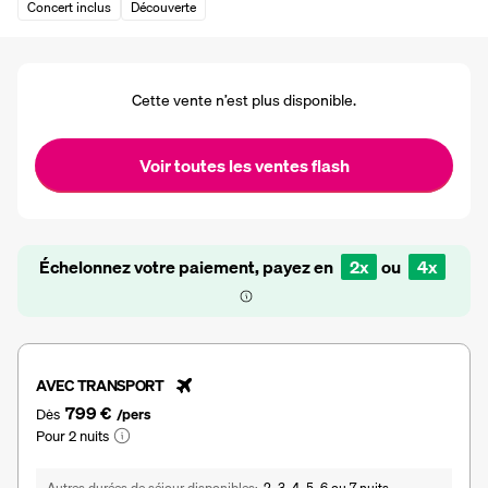
Concert inclus
Découverte
Cette vente n’est plus disponible.
Voir toutes les ventes flash
Échelonnez votre paiement, payez en
2x
ou
4x
AVEC TRANSPORT
799 €
Dès
/pers
Pour 2 nuits
Autres durées de séjour disponibles
2, 3, 4, 5, 6 ou 7 nuits