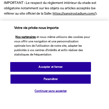
IMPORTANT : Le respect du règlement intérieur du stade est 
obligatoire notamment sur les objets ou articles acceptés (se 
référer au site officiel de la Salle: 
https://sansirostadium.com/
).
A NOTER :
 Les billets électroniques vous seront envoyés par email 
Votre vie privée nous importe
au plus tard 4 heures avant l'évènement. Veuillez vous référer au 
plan suivant pour l'indication de placement. Conformément à la 
Nos partenaires
et nous-même utilisons des cookies pour
politique du stade, les billets sont réservés par paire au minimum (2 
vous offrir une navigation et une personnalisation
optimale lors de l'utilisation de notre site, adapter les
sièges côte à côte). Pour les nombres impairs, nous nous 
publicités à vos centres d'intérêts et enfin réaliser des
efforcerons de garantir des places adjacentes en fonction des 
statistiques de fréquentation.
disponibilités. Veuillez noter que les billets ne peuvent pas être 
modifiés, ni remboursés, ni cédés, ni transférés à un tiers, sous 
Accepter et fermer
quelque forme que ce soit.
Paramétrer
Pour les personnes réservant la formule "hôtel seul" (sans vol ou 
train) nous vous recommandons vivement de prévoir votre 
arrivée la veille du concert, et prévoir une nuit supplémentaire 
Continuer sans accepter
après le concert, cela dans le but de vous offrir une expérience 
optimale et de garantir votre présence à l'événement en temps et 
en heure