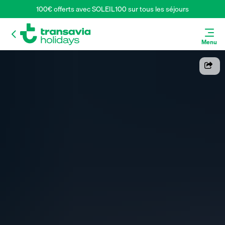
100€ offerts avec SOLEIL100 sur tous les séjours
Menu