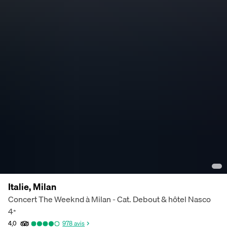
Italie, Milan
Concert The Weeknd à Milan - Cat. Debout & hôtel Nasco
4
*
4,0
978
avis