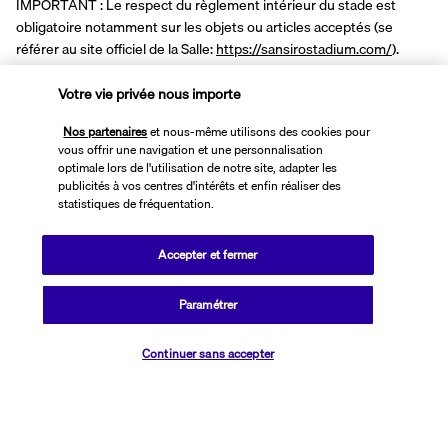
IMPORTANT : Le respect du règlement intérieur du stade est 
obligatoire notamment sur les objets ou articles acceptés (se 
référer au site officiel de la Salle: 
https://sansirostadium.com/
).
Votre vie privée nous importe
A NOTER :
 Les billets électroniques vous seront envoyés par email 
au plus tard 4 heures avant l'évènement. Veuillez vous référer au 
Nos partenaires
et nous-même utilisons des cookies pour
plan suivant pour l'indication de placement. Conformément à la 
vous offrir une navigation et une personnalisation
politique du stade, les billets sont réservés par paire au minimum (2 
optimale lors de l'utilisation de notre site, adapter les
sièges côte à côte). Pour les nombres impairs, nous nous 
publicités à vos centres d'intérêts et enfin réaliser des
statistiques de fréquentation.
efforcerons de garantir des places adjacentes en fonction des 
disponibilités. Veuillez noter que les billets ne peuvent pas être 
modifiés, ni remboursés, ni cédés, ni transférés à un tiers, sous 
Accepter et fermer
quelque forme que ce soit.
Pour les personnes réservant la formule "hôtel seul" (sans vol ou 
Paramétrer
train) nous vous recommandons vivement de prévoir votre 
arrivée la veille du concert, et prévoir une nuit supplémentaire 
Continuer sans accepter
après le concert, cela dans le but de vous offrir une expérience 
optimale et de garantir votre présence à l'événement en temps et 
en heure