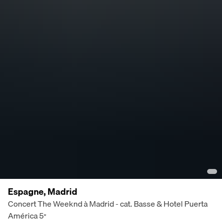
Espagne, Madrid
Concert The Weeknd à Madrid - cat. Basse & Hotel Puerta
América
5
*