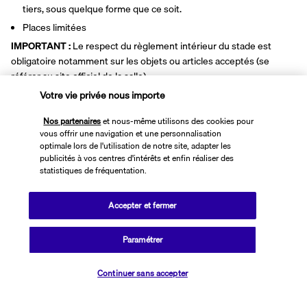
tiers, sous quelque forme que ce soit.
Places limitées
IMPORTANT : 
Le respect du règlement intérieur du stade est 
obligatoire notamment sur les objets ou articles acceptés (se 
référer au site officiel de la salle). 
https://www.atleticodemadrid.com/riyadhairmetropolitano
Votre vie privée nous importe
A NOTER :
 Les billets électroniques vous seront envoyés par email 
Nos partenaires
et nous-même utilisons des cookies pour
au plus tard 4 heures avant l'événement. Veuillez vous référer au 
vous offrir une navigation et une personnalisation
plan suivant pour l'indication de placement. Conformément à la 
optimale lors de l'utilisation de notre site, adapter les
politique du stade/salle
 (à adapter selon le lieu)
, les billets sont 
publicités à vos centres d'intérêts et enfin réaliser des
réservés par paire au minimum (2 sièges côte à côte). Pour les 
statistiques de fréquentation.
nombres impairs, nous nous efforcerons de garantir des places 
adjacentes en fonction des disponibilités. Veuillez noter que les 
Accepter et fermer
billets ne peuvent pas être modifiés, ni remboursés, ni cédés, ni 
transférés à un tiers, sous quelque forme que ce soit.
Paramétrer
Pour les personnes réservant la formule "hôtel seul" (sans vol ou 
train) nous vous recommandons vivement de prévoir votre 
Continuer sans accepter
arrivée la veille du concert, et prévoir une nuit supplémentaire 
après le concert, cela dans le but de vous offrir une expérience 