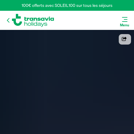
100€ offerts avec SOLEIL100 sur tous les séjours
Menu