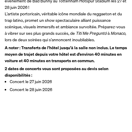
événement de Bad Bunny au Tottenham Hotspur Stadium les 27 et 
28 juin 2026 !
L’artiste portoricain, véritable icône mondiale du reggaeton et du 
trap latino, promet un show spectaculaire alliant puissance 
scénique, visuels immersifs et ambiance survoltée. Préparez-vous 
à vibrer sur ses plus grands succès, de 
Tití Me Preguntó
 à 
Monaco
, 
lors de deux soirées qui s’annoncent inoubliables.
A noter : Transferts de l'hôtel jusqu'à la salle non inclus. Le temps 
moyen de trajet depuis votre hôtel est d’environ 40 minutes en 
voiture et 40 minutes en transports en commun.
2 dates de concerts vous sont proposées au devis selon 
disponibilités :
Concert le 27 juin 2026
Concert le 28 juin 2026