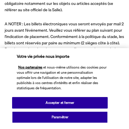
obligatoire notamment sur les objets ou articles acceptés (se 
référer au site officiel de la Salle).
A NOTER : Les billets électroniques vous seront envoyés par mail 2 
jours avant l'évènement. Veuillez vous référer au plan suivant pour 
l'indication de placement. Conformément à la politique du stade, les 
billets sont réservés par paire au minimum (2 sièges côte à côte). 
Pour les nombres impairs, nous nous efforcerons de garantir des 
places adjacentes en fonction des disponibilités. Veuillez noter que 
Votre vie privée nous importe
les billets ne peuvent pas être modifiés ni remboursés.
Nos partenaires
et nous-même utilisons des cookies pour
vous offrir une navigation et une personnalisation
Pour les personnes réservant la formule "hôtel seul" (sans vol ou 
optimale lors de l'utilisation de notre site, adapter les
train) nous vous recommandons vivement de prévoir votre 
publicités à vos centres d'intérêts et enfin réaliser des
statistiques de fréquentation.
arrivée la veille du concert, et prévoir une nuit supplémentaire 
après le concert, cela dans le but de vous offrir une expérience 
optimale et de garantir votre présence à l'événement en temps et 
Accepter et fermer
en heure
Paramétrer
Hotel Nasco