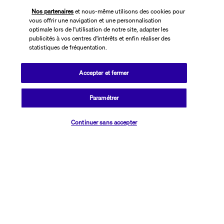
Noté
4,4
/ 5
Nos partenaires
et nous-même utilisons des cookies pour
vous offrir une navigation et une personnalisation
optimale lors de l'utilisation de notre site, adapter les
publicités à vos centres d'intérêts et enfin réaliser des
statistiques de fréquentation.
Basé sur
2 619
avis
Accepter et fermer
Paramétrer
Vérifier les disponibilités
Nos experts à votre écoute
Continuer sans accepter
01 76 24 06 05
Réservations 7j/7 du lundi au vendredi de 10h à 20h. Le samedi et
dimanche de 10h à 19h
(Prix d'un appel local)
Depuis l’étranger et les DROM-COM
+33 1 76 24 06 05
(Prix d’un appel international)