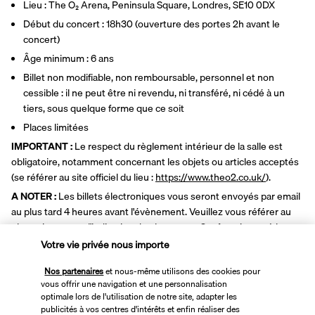
Lieu : The O₂ Arena, Peninsula Square, Londres, SE10 0DX
Début du concert : 18h30 (ouverture des portes 2h avant le 
concert)
Âge minimum : 6 ans
Billet non modifiable, non remboursable, personnel et non 
cessible : il ne peut être ni revendu, ni transféré, ni cédé à un 
tiers, sous quelque forme que ce soit
Places limitées
IMPORTANT :
 Le respect du règlement intérieur de la salle est 
obligatoire, notamment concernant les objets ou articles acceptés 
(se référer au site officiel du lieu : 
https://www.theo2.co.uk/
).
A NOTER :
 Les billets électroniques vous seront envoyés par email 
au plus tard 4 heures avant l'évènement. Veuillez vous référer au 
plan suivant pour l'indication de placement. Conformément à la 
politique de la salle, les billets sont réservés par paire au minimum 
Votre vie privée nous importe
(2 sièges côte à côte). Pour les nombres impairs, nous nous 
Nos partenaires
et nous-même utilisons des cookies pour
efforcerons de garantir des places adjacentes en fonction des 
vous offrir une navigation et une personnalisation
disponibilités. Veuillez noter que les billets ne peuvent pas être 
optimale lors de l'utilisation de notre site, adapter les
modifiés, ni remboursés, ni cédés, ni transférés à un tiers, sous 
publicités à vos centres d'intérêts et enfin réaliser des