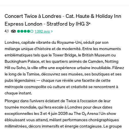
Concert Twice à Londres - Cat. Haute & Holiday Inn
Express London - Stratford by IHG
3
*
4,1
1 392
avis
Londres, capitale vibrante du Royaume-Uni, séduit par son 
mélange unique d’histoire et de modernité. Entre les monuments 
emblématiques tels que le Tower Bridge, le British Museum ou 
Buckingham Palace, et les quartiers animés de Camden, Notting 
Hill ou Soho, la ville offre une expérience urbaine inoubliable. Flânez 
le long de la Tamise, découvrez ses musées, ses boutiques et ses 
pubs légendaires — chaque rue révèle une facette de cette 
métropole cosmopolite où culture et créativité se rencontrent à 
chaque instant.
Plongez dans l’univers éclatant de Twice à l’occasion de leur 
tournée mondiale, qui fera escale à Londres pour deux dates 
exceptionnelles les 3 et 4 juin 2026 au The O₂ Arena ! Un show 
éblouissant vous attend, mêlant performances chorégraphiques 
millimétrées, décors immersifs et énergie contagieuse. Le groupe 