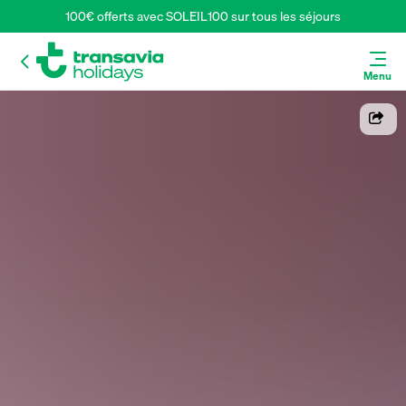
100€ offerts avec SOLEIL100 sur tous les séjours
Menu