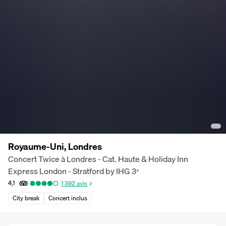
Royaume-Uni, Londres
Concert Twice à Londres - Cat. Haute & Holiday Inn
Express London - Stratford by IHG
3
*
4,1
1 392
avis
City break
Concert inclus