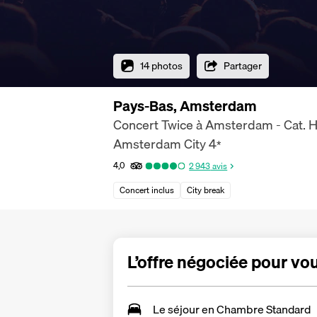
14 photos
Partager
Pays-Bas, Amsterdam
Concert Twice à Amsterdam - Cat. H
Amsterdam City
4
*
4,0
2 943
avis
Concert inclus
City break
L’offre négociée pour vo
Le séjour en Chambre Standard