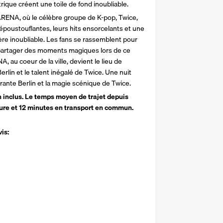
rique créent une toile de fond inoubliable.
ARENA, où le célèbre groupe de K-pop, Twice, 
époustouflantes, leurs hits ensorcelants et une 
e inoubliable. Les fans se rassemblent pour 
 partager des moments magiques lors de ce 
 au coeur de la ville, devient le lieu de 
rlin et le talent inégalé de Twice. Une nuit 
brante Berlin et la magie scénique de Twice.
on inclus. Le temps moyen de trajet depuis 
ture et 12 minutes en transport en commun.
is: