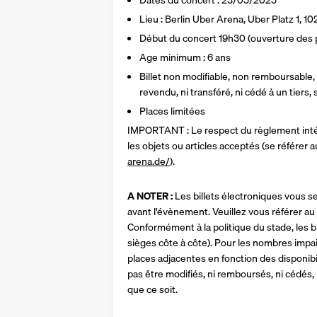
Dates du concert : 23/05/2025
Lieu : Berlin Uber Arena, Uber Platz 1, 10
Début du concert 19h30 (ouverture des p
Age minimum : 6 ans
Billet non modifiable, non remboursable, p
revendu, ni transféré, ni cédé à un tiers
Places limitées
IMPORTANT : Le respect du règlement intér
les objets ou articles acceptés (se référer au 
arena.de/
).
A NOTER :
 Les billets électroniques vous s
avant l'évènement. Veuillez vous référer au 
Conformément à la politique du stade, les bi
sièges côte à côte). Pour les nombres impai
places adjacentes en fonction des disponibil
pas être modifiés, ni remboursés, ni cédés, 
que ce soit.