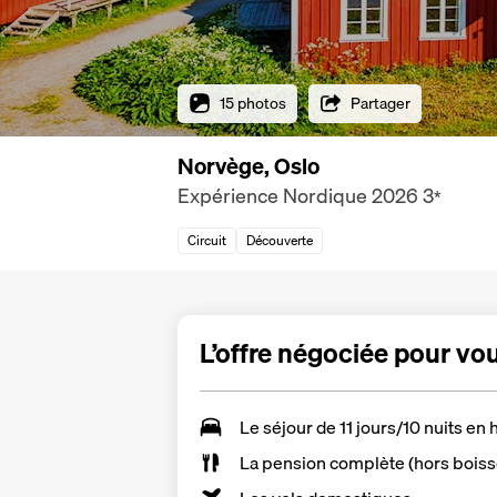
15 photos
Partager
Norvège, Oslo
Expérience Nordique 2026
3
*
Circuit
Découverte
L’offre négociée pour vo
Le séjour de 11 jours/10 nuits en 
La
pension complète
(hors bois