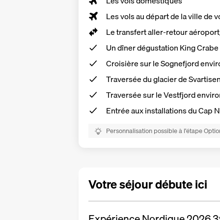
Les vols domestiques
Les vols au départ de la ville de v
Le
transfert aller-retour aéropor
Un dîner dégustation King Crabe
Croisière sur le Sognefjord envir
Traversée du glacier de Svartise
Traversée sur le Vestfjord envir
Entrée aux installations du Cap 
Personnalisation possible à l’étape Optio
Votre séjour débute ici
Expérience Nordique 2026
3