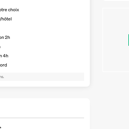
otre choix
t/hôtel
on 2h
n
on 4h
Nord
ns.
*