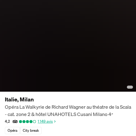
Italie, Milan
Opéra La Walkyrie de Richard Wagner au théatre de la Scala
- cat. zone 2 & hôtel UNAHOTELS Cusani Milano
4
*
4,2
1 149
avis
Opéra
City break