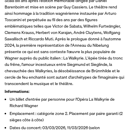
Scala dix ans après l'édition mémorable dirigée par Daniel 
Barenboim et mise en scène par Guy Cassiers. Le théâtre rend 
ainsi hommage à la tradition wagnérienne instaurée par Arturo 
Toscanini et perpétuée au fil des ans par des figures 
emblématiques telles que Victor de Sabata, Wilhelm Furtwängler, 
Clemens Krauss, Herbert von Karajan, André Cluytens, Wolfgang 
Sawallisch et Riccardo Muti. Après le prologue donné à l'automne 
2024, la première représentation de l'Anneau du Nibelung 
présente ce qui est sans conteste l'œuvre la plus populaire de 
Wagner auprès du public italien : La Walkyrie. L'épée tirée du tronc 
du frêne, l'amour incestueux entre Siegmund et Sieglinde, la 
chevauchée des Walkyries, la désobéissance de Brünnhilde et le 
cercle de feu enchanté sont autant d'archétypes de l'imaginaire qui 
transcendent la musique et le théâtre.
Informations:
Un billet d'entrée par personne pour l'Opéra La Walkyrie de 
Richard Wagner
Emplacement : catégorie zone 2. Placement par paire garanti (2 
sièges côte à côte)
Dates du concert: 03/03/2026, 11/03/2026 (selon 