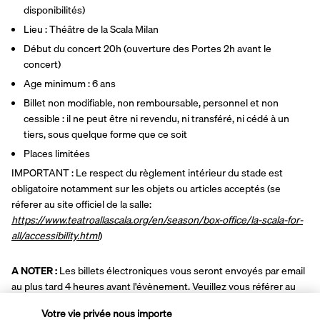
disponibilités)
Lieu : Théâtre de la Scala Milan
Début du concert 20h (ouverture des Portes 2h avant le 
concert)
Age minimum : 6 ans
Billet non modifiable, non remboursable, personnel et non 
cessible : il ne peut être ni revendu, ni transféré, ni cédé à un 
tiers, sous quelque forme que ce soit
Places limitées
IMPORTANT : Le respect du règlement intérieur du stade est 
obligatoire notamment sur les objets ou articles acceptés (se 
réferer au site officiel de la salle: 
https://www.teatroallascala.org/en/season/box-office/la-scala-for-
all/accessibility.html
)
A NOTER :
 Les billets électroniques vous seront envoyés par email 
au plus tard 4 heures avant l'évènement. Veuillez vous référer au 
plan suivant pour l'indication de placement. Conformément à la 
Votre vie privée nous importe
politique du stade, les billets sont réservés par paire au minimum (2 