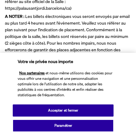
référer au site officiel de la Salle : 
https://palausantjordi.barcelona/ca)
A NOTER :
 Les billets électroniques vous seront envoyés par email 
au plus tard 4 heures avant l'évènement. Veuillez vous référer au 
plan suivant pour l'indication de placement. Conformément à la 
politique de la salle, les billets sont réservés par paire au minimum 
(2 sièges côte à côte). Pour les nombres impairs, nous nous 
efforcerons de garantir des places adjacentes en fonction des 
disponibilités. Veuillez noter que les billets ne peuvent pas être 
Votre vie privée nous importe
modifiés, ni remboursés, ni cédés, ni transférés à un tiers, sous 
quelque forme que ce soit.
Nos partenaires
et nous-même utilisons des cookies pour
vous offrir une navigation et une personnalisation
Pour les personnes réservant la formule "hôtel seul" (sans vol ou 
optimale lors de l'utilisation de notre site, adapter les
train) nous vous recommandons vivement de prévoir votre 
publicités à vos centres d'intérêts et enfin réaliser des
statistiques de fréquentation.
arrivée la veille du concert, et prévoir une nuit supplémentaire 
après le concert, cela dans le but de vous offrir une expérience 
optimale et de garantir votre présence à l'événement en temps et 
Accepter et fermer
en heure
Paramétrer