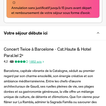
Annulation sans justificatif jusqu'à 15 jours avant départ 
et remboursement de votre séjour sous forme d'avoir.
Votre séjour débute ici
Concert Twice à Barcelone - Cat.Haute & Hotel
Paral.lel
2
*
4,2
1 852
avis
Barcelone, capitale vibrante de la Catalogne, séduit au premier 
regard par son charme ensoleillé, son énergie créative et son 
ambiance méditerranéenne. Entre les chefs-d’œuvre 
architecturaux de Gaudí, ses ruelles pleines de vie, ses plages 
dorées et sa gastronomie généreuse, la ville offre un mélange 
unique de culture, de détente et d'émotions. Que l’on vienne pour 
flâner sur La Rambla, admirer la Sagrada Família ou savourer des 