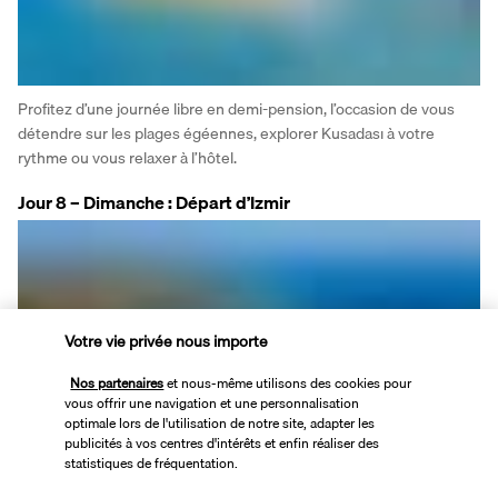
Profitez d’une journée libre en demi-pension, l’occasion de vous 
détendre sur les plages égéennes, explorer Kusadası à votre 
rythme ou vous relaxer à l’hôtel.
Jour 8 – Dimanche : Départ d’Izmir
Votre vie privée nous importe
Nos partenaires
et nous-même utilisons des cookies pour
vous offrir une navigation et une personnalisation
Petit déjeuner à l’hôtel puis transfert vers l’aéroport d’Izmir en 
optimale lors de l'utilisation de notre site, adapter les
fonction de votre vol.
publicités à vos centres d'intérêts et enfin réaliser des
Fin de nos services et retour avec des souvenirs impérissables de 
statistiques de fréquentation.
la côte égéenne.