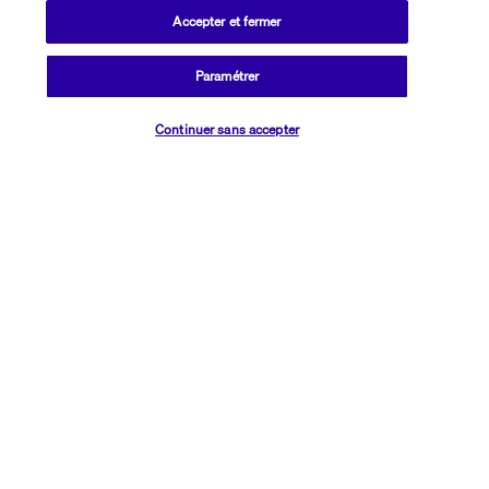
Accepter et fermer
Vos hébergements
Paramétrer
Vérifier les disponibilités
Durant votre séjour vous logerez en hôtels 3* et 4* (normes 
Continuer sans accepter
locales) nommés ou similaires :
Proxima Hotel
Richmond Pamukkale Thermal
Flora Hotel Bodrum
Votre pension
Bon à savoir
Informations utiles