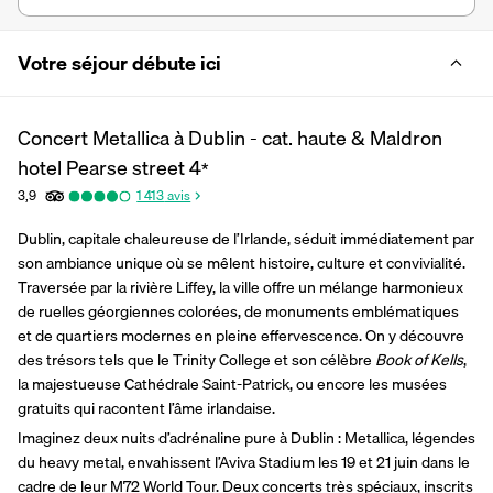
Votre séjour débute ici
Concert Metallica à Dublin - cat. haute & Maldron
hotel Pearse street
4
*
3,9
1 413
avis
Dublin, capitale chaleureuse de l’Irlande, séduit immédiatement par 
son ambiance unique où se mêlent histoire, culture et convivialité. 
Traversée par la rivière Liffey, la ville offre un mélange harmonieux 
de ruelles géorgiennes colorées, de monuments emblématiques 
et de quartiers modernes en pleine effervescence. On y découvre 
des trésors tels que le Trinity College et son célèbre 
Book of Kells
, 
la majestueuse Cathédrale Saint-Patrick, ou encore les musées 
gratuits qui racontent l’âme irlandaise.
Imaginez deux nuits d’adrénaline pure à Dublin : Metallica, légendes 
du heavy metal, envahissent l’Aviva Stadium les 19 et 21 juin dans le 
cadre de leur M72 World Tour. Deux concerts très spéciaux, inscrits 