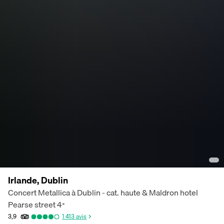
Irlande, Dublin
Concert Metallica à Dublin - cat. haute & Maldron hotel
Pearse street
4
*
3,9
1 413
avis