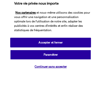
Votre vie privée nous importe
BON A SAVOIR
Nos partenaires
et nous-même utilisons des cookies pour
vous offrir une navigation et une personnalisation
Informations utiles
optimale lors de l'utilisation de notre site, adapter les
publicités à vos centres d'intérêts et enfin réaliser des
statistiques de fréquentation.
Accepter et fermer
Transavia Holidays
Paramétrer
Noté
4,4
/ 5
Vérifier les disponibilités
Continuer sans accepter
Basé sur
2 617
avis